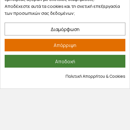
Λογαριασμός
Αποδέχεστε αυτά τα cookies και τη σχετική επεξεργασία
Τα αγαπημένα μου
των προσωπικών σας δεδομένων;
Τρόποι παραγγελίας
Τρόποι πληρωμής
Διαμόρφωση
Έξοδα αποστολής
Επιστροφές προϊοντων
Απόρριψη
Εξέλιξη παραγγελίας
Πληροφορίες
Αποδοχή
Επικοινωνία
Πολιτική Απορρήτου & Cookies
Σχετικά με εμάς
Πολιτική απορρήτου
Όροι χρήσης
Cookies
Άρθρα
Αποκλειστικές προσφορές