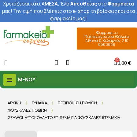
Χρειάζεσαι κάτι Α
ΜΕΣΑ
; Έ
λα
Απευθείας
στα
Φαρμακεία
μας
! Την τιμή που βλέπεις στο e-shop τη βρίσκεις και στα
φαρμακεία μας
!
Φαρμακεία
Παπαναγιώτου Θάλεια
Αθήνα & Χολαργός 210
6560866
0,00 €
ΜΕΝΟΎ
ΑΡΧΙΚΉ
ΓΥΝΑΊΚΑ
ΠΕΡΙΠΟΊΗΣΗ ΠΟΔΙΏΝ
ΦΟΥΣΚΆΛΕΣ ΠΟΔΙΏΝ
GEHWOL ΑΥΤΟΚΌΛΛΗΤΟ ΕΠΊΘΕΜΑ ΓΙΑ ΦΟΥΣΚΆΛΕΣ 6ΤΕΜΆΧΙΑ