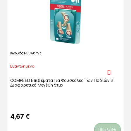
Κωδικός
PO048793
Εξαντλημένο
COMPEED Επιθέματα Για Φουσκάλες Των Ποδιών 3
Διαφορετικά Μεγέθη 5τμχ
4,67 €
Καλάθι