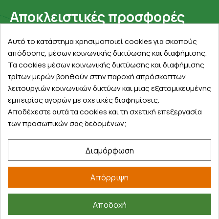
Αποκλειστικές προσφορές
Εγγραφείτε με το email σας για να ενημερώνεστε
Αυτό το κατάστημα χρησιμοποιεί cookies για σκοπούς
πρώτοι για προσφορές, διαγωνισμούς, εκπτωτικούς
απόδοσης, μέσων κοινωνικής δικτύωσης και διαφήμισης.
κωδικούς και μοναδικά δώρα!
Τα cookies μέσων κοινωνικής δικτύωσης και διαφήμισης
τρίτων μερών βοηθούν στην παροχή απρόσκοπτων
λειτουργιών κοινωνικών δικτύων και μιας εξατομικευμένης
εμπειρίας αγορών με σχετικές διαφημίσεις.
Αποδέχεστε αυτά τα cookies και τη σχετική επεξεργασία
των προσωπικών σας δεδομένων;
Βρείτε μας στα social
Διαμόρφωση
Απόρριψη
Αποδοχή
©
2026
farmakeioexpress.gr