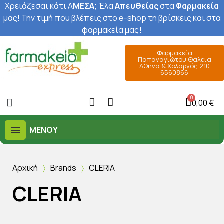
Χρειάζεσαι κάτι Α
ΜΕΣΑ
; Έ
λα
Απευθείας
στα
Φαρμακεία
μας
! Την τιμή που βλέπεις στο e-shop τη βρίσκεις και στα
φαρμακεία μας
!
Φαρμακεία
Παπαναγιώτου Θάλεια
Αθήνα & Χολαργός 210
6560866
0,00 €
ΜΕΝΟΎ
Αρχική
Brands
CLERIA
CLERIA