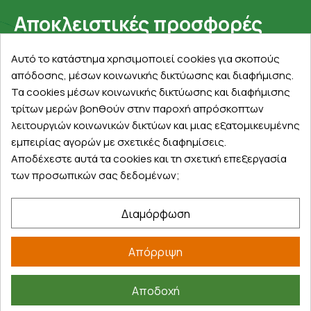
Αποκλειστικές προσφορές
Εγγραφείτε με το email σας για να ενημερώνεστε
Αυτό το κατάστημα χρησιμοποιεί cookies για σκοπούς
πρώτοι για προσφορές, διαγωνισμούς, εκπτωτικούς
απόδοσης, μέσων κοινωνικής δικτύωσης και διαφήμισης.
κωδικούς και μοναδικά δώρα!
Τα cookies μέσων κοινωνικής δικτύωσης και διαφήμισης
τρίτων μερών βοηθούν στην παροχή απρόσκοπτων
λειτουργιών κοινωνικών δικτύων και μιας εξατομικευμένης
εμπειρίας αγορών με σχετικές διαφημίσεις.
Αποδέχεστε αυτά τα cookies και τη σχετική επεξεργασία
των προσωπικών σας δεδομένων;
Βρείτε μας στα social
Διαμόρφωση
Απόρριψη
Αποδοχή
©
2026
farmakeioexpress.gr