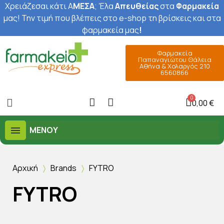
Χρειάζεσαι κάτι Α
ΜΕΣΑ
; Έ
λα
Απευθείας
στα
Φαρμακεία
μας
! Την τιμή που βλέπεις στο e-shop τη βρίσκεις και στα
φαρμακεία μας
!
Φαρμακεία
Παπαναγιώτου Θάλεια
Αθήνα & Χολαργός 210
6560866
0,00 €
ΜΕΝΟΎ
Αρχική
Brands
FYTRO
FYTRO