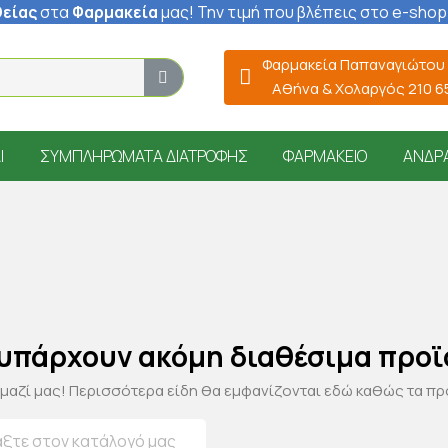
είας
στα
Φαρμακεία
μας
! Την τιμή που βλέπεις στο e-shop
Φαρμακεία Παπαναγιώτου
Αθήνα & Χολαργός 210 
Ί
ΣΥΜΠΛΗΡΏΜΑΤΑ ΔΙΑΤΡΟΦΉΣ
ΦΑΡΜΑΚΕΊΟ
ΆΝΔΡ
 υπάρχουν ακόμη διαθέσιμα προϊ
 μαζί μας! Περισσότερα είδη θα εμφανίζονται εδώ καθώς τα π