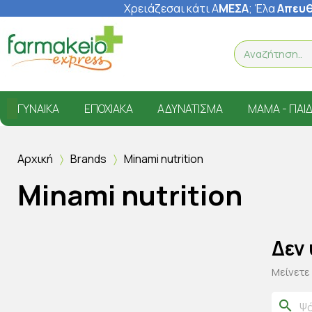
Χρειάζεσαι κάτι Α
ΜΕΣΑ
; Έ
λα
Απευθ
ΓΥΝΑΊΚΑ
ΕΠΟΧΙΑΚΆ
ΑΔΥΝΆΤΙΣΜΑ
ΜΑΜΆ - ΠΑΙΔ
Αρχική
Brands
Minami nutrition
Minami nutrition
Δεν
Μείνετε
search