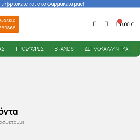
 τη βρίσκεις και στα φαρμακεία μας
!
 Θάλεια
0,00 €
6560866
ΑΣ
ΠΡΟΣΦΟΡΈΣ
BRANDS
ΔΕΡΜΟΚΑΛΛΥΝΤΙΚΆ
όντα
ροσθέτουμε.