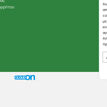
μάς
Αυ
ορρήτου
απ
co
με
κο
αγ
Απ
πρ