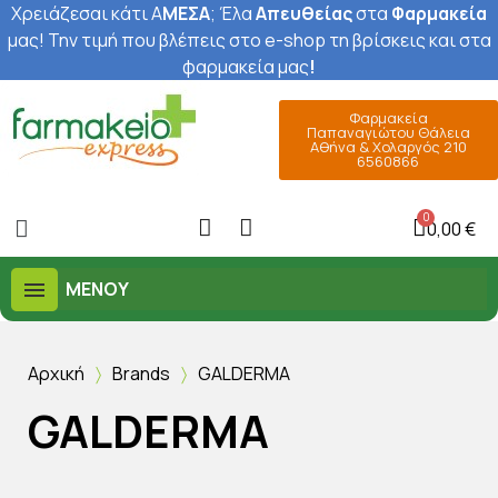
Χρειάζεσαι κάτι Α
ΜΕΣΑ
; Έ
λα
Απευθείας
στα
Φαρμακεία
μας
! Την τιμή που βλέπεις στο e-shop τη βρίσκεις και στα
φαρμακεία μας
!
Φαρμακεία
Παπαναγιώτου Θάλεια
Αθήνα & Χολαργός 210
6560866
0,00 €
ΜΕΝΟΎ
Αρχική
Brands
GALDERMA
GALDERMA