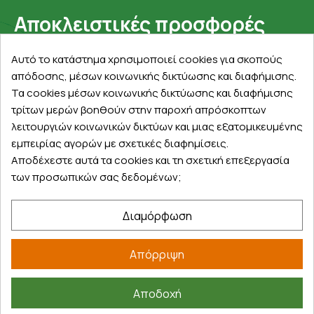
Αποκλειστικές προσφορές
Εγγραφείτε με το email σας για να ενημερώνεστε
Αυτό το κατάστημα χρησιμοποιεί cookies για σκοπούς
πρώτοι για προσφορές, διαγωνισμούς, εκπτωτικούς
απόδοσης, μέσων κοινωνικής δικτύωσης και διαφήμισης.
κωδικούς και μοναδικά δώρα!
Τα cookies μέσων κοινωνικής δικτύωσης και διαφήμισης
τρίτων μερών βοηθούν στην παροχή απρόσκοπτων
λειτουργιών κοινωνικών δικτύων και μιας εξατομικευμένης
εμπειρίας αγορών με σχετικές διαφημίσεις.
Αποδέχεστε αυτά τα cookies και τη σχετική επεξεργασία
των προσωπικών σας δεδομένων;
Βρείτε μας στα social
Διαμόρφωση
Απόρριψη
Αποδοχή
©
2026
farmakeioexpress.gr