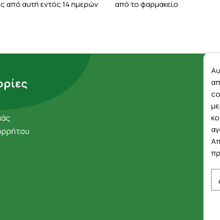
ς από αυτή εντός 14 ημερών
από το φαρμακείο
Αυ
ρίες
απ
co
με
μάς
κο
αγ
ορρήτου
Απ
πρ