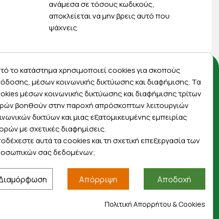
ανάμεσα σε τόσους κωδικούς,
αποκλείεται να μην βρεις αυτό που
ψάχνεις
τό το κατάστημα χρησιμοποιεί cookies για σκοπούς
Αποκλειστικές προσφορές
όδοσης, μέσων κοινωνικής δικτύωσης και διαφήμισης. Τα
okies μέσων κοινωνικής δικτύωσης και διαφήμισης τρίτων
ρών βοηθούν στην παροχή απρόσκοπτων λειτουργιών
Εγγραφείτε με το email σας για να ενημερώνεστε
ινωνικών δικτύων και μιας εξατομικευμένης εμπειρίας
πρώτοι για προσφορές, διαγωνισμούς,
ορών με σχετικές διαφημίσεις.
εκπτωτικούς κωδικούς και μοναδικά δώρα!
οδέχεστε αυτά τα cookies και τη σχετική επεξεργασία των
οσωπικών σας δεδομένων;
Διαμόρφωση
Απόρριψη
Αποδοχή
Βρείτε μας στα social
Πολιτική Απορρήτου & Cookies