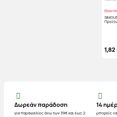
Εξαντλ
SIMOUN
Προΐόν
1,82
Δωρεάν παράδοση
14 ημέ
για παραγγελίες άνω των 39€ και έως 2
μπορείς να