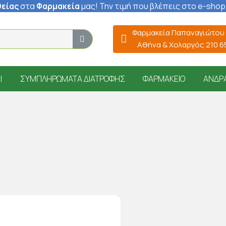
είας
στα
Φαρμακεία
μας
! Την τιμή που βλέπεις στο e-shop
Φαρμακεία Παπαναγιώτου
Αθήνα & Χολαργός 210 
Ί
ΣΥΜΠΛΗΡΏΜΑΤΑ ΔΙΑΤΡΟΦΉΣ
ΦΑΡΜΑΚΕΊΟ
ΆΝΔΡ