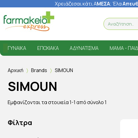
Χρειάζεσαι κάτι Α
ΜΕΣΑ
; Έ
λα
Απευθ
ΓΥΝΑΊΚΑ
ΕΠΟΧΙΑΚΆ
ΑΔΥΝΆΤΙΣΜΑ
ΜΑΜΆ - ΠΑΙΔ
Αρχική
Brands
SIMOUN
SIMOUN
Εμφανίζονται τα στοιχεία 1-1 από σύνολο 1
Φίλτρα