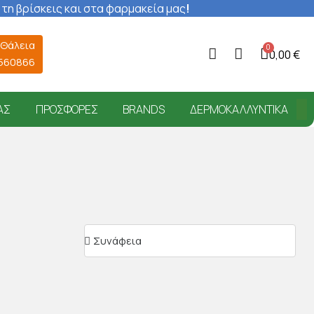
 τη βρίσκεις και στα φαρμακεία μας
!
 Θάλεια
0,00 €
6560866
ΑΣ
ΠΡΟΣΦΟΡΈΣ
BRANDS
ΔΕΡΜΟΚΑΛΛΥΝΤΙΚΆ