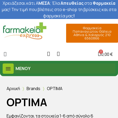
Χρειάζεσαι κάτι Α
ΜΕΣΑ
; Έ
λα
Απευθείας
στα
Φαρμακεία
μας
! Την τιμή που βλέπεις στο e-shop τη βρίσκεις και στα
φαρμακεία μας
!
Φαρμακεία
Παπαναγιώτου Θάλεια
Αθήνα & Χολαργός 210
6560866
0,00 €
ΜΕΝΟΎ
Αρχική
Brands
OPTIMA
OPTIMA
Εμφανίζονται τα στοιχεία 1-6 από σύνολο 6