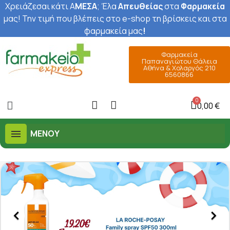
Χρειάζεσαι κάτι Α
ΜΕΣΑ
; Έ
λα
Απευθείας
στα
Φαρμακεία
μας
! Την τιμή που βλέπεις στο e-shop τη βρίσκεις και στα
φαρμακεία μας
!
Φαρμακεία
Παπαναγιώτου Θάλεια
Αθήνα & Χολαργός 210
6560866
0,00 €
ΜΕΝΟΎ

