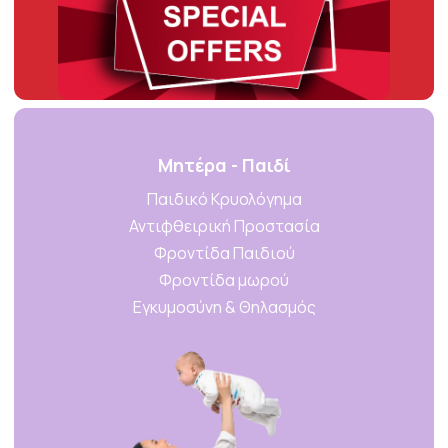
Μητέρα - Παιδί
Παιδικό Κρυολόγημα
Αντιφθειρική Προστασία
Φροντίδα Παιδιού
Φροντίδα μωρού
Εγκυμοσύνη & Θηλασμός