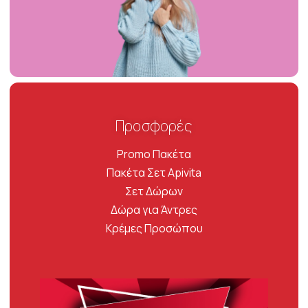
Προσφορές
Promo Πακέτα
Πακέτα Σετ Apivita
Σετ Δώρων
Δώρα για Άντρες
Κρέμες Προσώπου