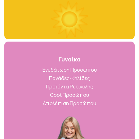
Γυναίκα
Ενυδάτωση Προσώπου
Πανάδες-Κηλίδες
Προϊόντα Ρετινόλης
Οροί Προσώπου
Απολέπιση Προσώπου