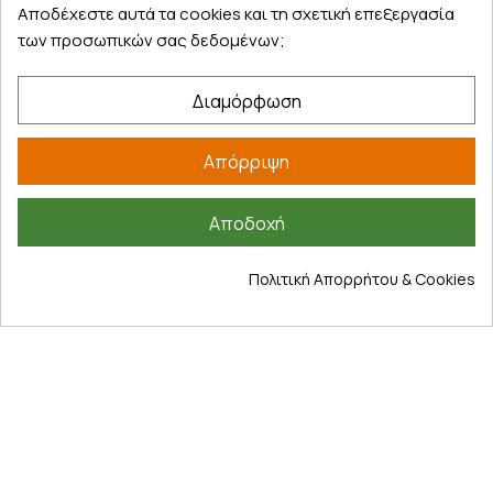
Αποδέχεστε αυτά τα cookies και τη σχετική επεξεργασία
των προσωπικών σας δεδομένων;
Διαμόρφωση
Απόρριψη
Κωδικός
PO084958
Αποδοχή
Άμεσα διαθέσιμο
Πολιτική Απορρήτου & Cookies
VICHY Capital Soleil UV-AGE Daily Spf50 40ml
20,60 €
Καλάθι