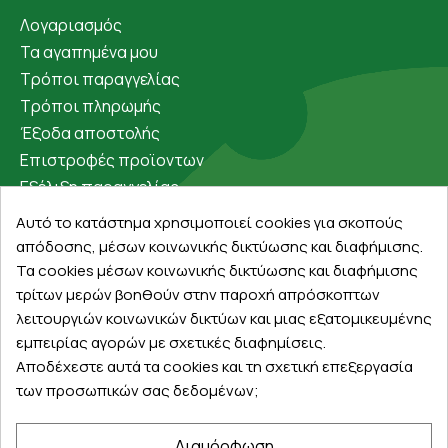
Λογαριασμός
Τα αγαπημένα μου
Τρόποι παραγγελίας
Τρόποι πληρωμής
Έξοδα αποστολής
Επιστροφές προϊοντων
Εξέλιξη παραγγελίας
Αυτό το κατάστημα χρησιμοποιεί cookies για σκοπούς
Πληροφορίες
απόδοσης, μέσων κοινωνικής δικτύωσης και διαφήμισης.
Επικοινωνία
Τα cookies μέσων κοινωνικής δικτύωσης και διαφήμισης
τρίτων μερών βοηθούν στην παροχή απρόσκοπτων
Σχετικά με εμάς
λειτουργιών κοινωνικών δικτύων και μιας εξατομικευμένης
Πολιτική απορρήτου
εμπειρίας αγορών με σχετικές διαφημίσεις.
Όροι χρήσης
Αποδέχεστε αυτά τα cookies και τη σχετική επεξεργασία
Cookies
των προσωπικών σας δεδομένων;
Άρθρα
Διαμόρφωση