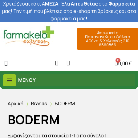
Χρειάζεσαι κάτι Α
ΜΕΣΑ
; Έ
λα
Απευθείας
στα
Φαρμακεία
μας
! Την τιμή που βλέπεις στο e-shop τη βρίσκεις και στα
φαρμακεία μας
!
Φαρμακεία
Παπαναγιώτου Θάλεια
Αθήνα & Χολαργός 210
6560866
0,00 €
ΜΕΝΟΎ
Αρχική
Brands
BODERM
BODERM
Εμφανίζονται τα στοιχεία 1-1 από σύνολο 1