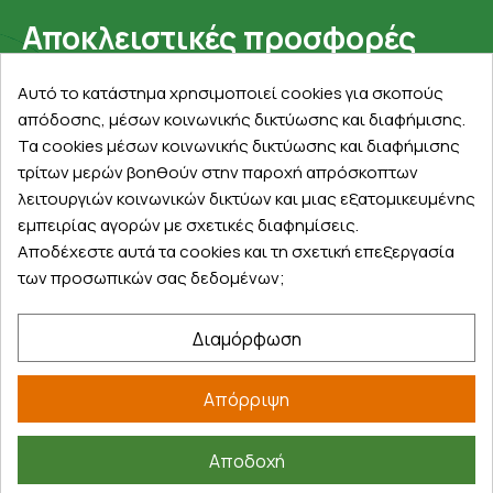
Αποκλειστικές προσφορές
Εγγραφείτε με το email σας για να ενημερώνεστε
Αυτό το κατάστημα χρησιμοποιεί cookies για σκοπούς
πρώτοι για προσφορές, διαγωνισμούς, εκπτωτικούς
απόδοσης, μέσων κοινωνικής δικτύωσης και διαφήμισης.
κωδικούς και μοναδικά δώρα!
Τα cookies μέσων κοινωνικής δικτύωσης και διαφήμισης
τρίτων μερών βοηθούν στην παροχή απρόσκοπτων
λειτουργιών κοινωνικών δικτύων και μιας εξατομικευμένης
εμπειρίας αγορών με σχετικές διαφημίσεις.
Αποδέχεστε αυτά τα cookies και τη σχετική επεξεργασία
των προσωπικών σας δεδομένων;
Βρείτε μας στα social
Διαμόρφωση
Απόρριψη
Αποδοχή
©
2026
farmakeioexpress.gr