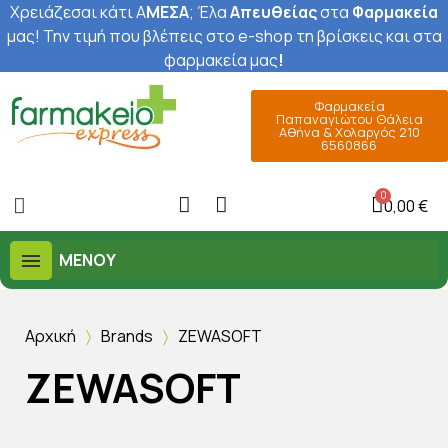
Χρειάζεσαι κάτι Α
ΜΕΣΑ
; Έ
λα
Απευθείας
στα
Φαρμακεία
μας
! Την τιμή που βλέπεις στο e-shop τη βρίσκεις και στα
φαρμακεία μας
!
Φαρμακεία
Παπαναγιώτου Θάλεια
Αθήνα & Χολαργός 210
6560866
0,00 €
ΜΕΝΟΎ
Αρχική
Brands
ZEWASOFT
ZEWASOFT