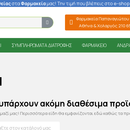
είας
στα
Φαρμακεία
μας
! Την τιμή που βλέπεις στο e-shop
Φαρμακεία Παπαναγιώτου
Αθήνα & Χολαργός 210 
Ί
ΣΥΜΠΛΗΡΏΜΑΤΑ ΔΙΑΤΡΟΦΉΣ
ΦΑΡΜΑΚΕΊΟ
ΆΝΔΡ
N
 υπάρχουν ακόμη διαθέσιμα προϊ
 μαζί μας! Περισσότερα είδη θα εμφανίζονται εδώ καθώς τα π