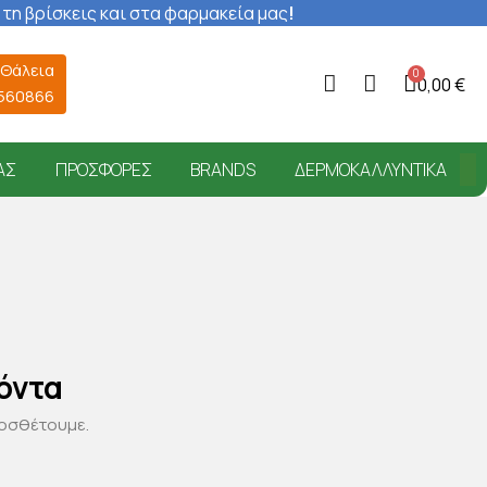
 τη βρίσκεις και στα φαρμακεία μας
!
 Θάλεια
0,00 €
6560866
ΑΣ
ΠΡΟΣΦΟΡΈΣ
BRANDS
ΔΕΡΜΟΚΑΛΛΥΝΤΙΚΆ
όντα
ροσθέτουμε.