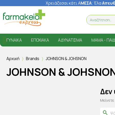
Χρειάζεσαι κάτι Α
ΜΕΣΑ
; Έ
λα
Απευθ
ΓΥΝΑΊΚΑ
ΕΠΟΧΙΑΚΆ
ΑΔΥΝΆΤΙΣΜΑ
ΜΑΜΆ - ΠΑΙΔ
Αρχική
Brands
JOHNSON & JOHSNON
JOHNSON & JOHSNO
Δεν
Μείνετε
search