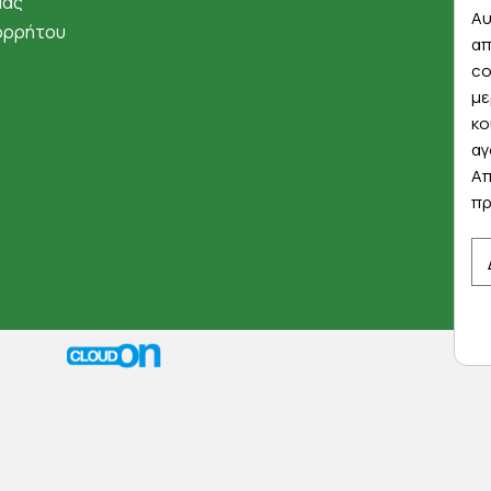
μάς
Αυ
ορρήτου
απ
co
με
κο
αγ
Απ
πρ