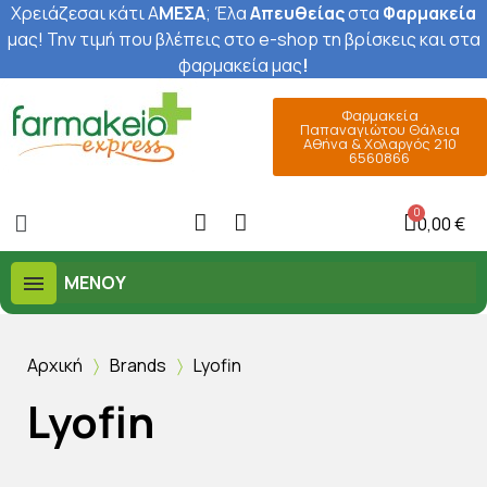
Χρειάζεσαι κάτι Α
ΜΕΣΑ
; Έ
λα
Απευθείας
στα
Φαρμακεία
μας
! Την τιμή που βλέπεις στο e-shop τη βρίσκεις και στα
φαρμακεία μας
!
Φαρμακεία
Παπαναγιώτου Θάλεια
Αθήνα & Χολαργός 210
6560866
0,00 €
ΜΕΝΟΎ
Αρχική
Brands
Lyofin
Lyofin