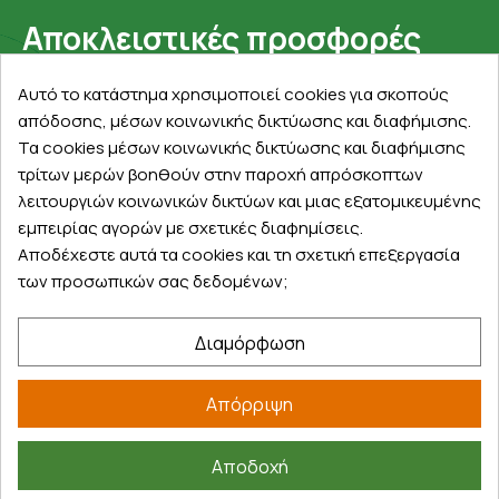
Αποκλειστικές προσφορές
Εγγραφείτε με το email σας για να ενημερώνεστε
Αυτό το κατάστημα χρησιμοποιεί cookies για σκοπούς
πρώτοι για προσφορές, διαγωνισμούς, εκπτωτικούς
απόδοσης, μέσων κοινωνικής δικτύωσης και διαφήμισης.
κωδικούς και μοναδικά δώρα!
Τα cookies μέσων κοινωνικής δικτύωσης και διαφήμισης
τρίτων μερών βοηθούν στην παροχή απρόσκοπτων
λειτουργιών κοινωνικών δικτύων και μιας εξατομικευμένης
εμπειρίας αγορών με σχετικές διαφημίσεις.
Αποδέχεστε αυτά τα cookies και τη σχετική επεξεργασία
των προσωπικών σας δεδομένων;
Βρείτε μας στα social
Διαμόρφωση
Απόρριψη
Αποδοχή
©
2026
farmakeioexpress.gr