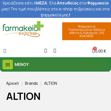
Χρειάζεσαι κάτι Α
ΜΕΣΑ
; Έ
λα
Απευθείας
στα
Φαρμακεία
μας
! Την τιμή που βλέπεις στο e-shop τη βρίσκεις και στα
φαρμακεία μας
!
Φαρμακεία
Παπαναγιώτου Θάλεια
Αθήνα & Χολαργός 210
6560866
0,00 €
ΜΕΝΟΎ
Αρχική
Brands
ALTION
ALTION