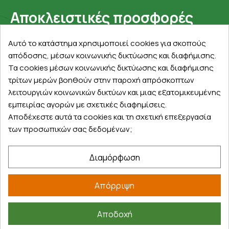
Αποκλειστικές προσφορές
Εγγραφείτε με το email σας για να ενημερώνεστε
Αυτό το κατάστημα χρησιμοποιεί cookies για σκοπούς
πρώτοι για προσφορές, διαγωνισμούς, εκπτωτικούς
απόδοσης, μέσων κοινωνικής δικτύωσης και διαφήμισης.
κωδικούς και μοναδικά δώρα!
Τα cookies μέσων κοινωνικής δικτύωσης και διαφήμισης
τρίτων μερών βοηθούν στην παροχή απρόσκοπτων
λειτουργιών κοινωνικών δικτύων και μιας εξατομικευμένης
εμπειρίας αγορών με σχετικές διαφημίσεις.
Αποδέχεστε αυτά τα cookies και τη σχετική επεξεργασία
των προσωπικών σας δεδομένων;
Βρείτε μας στα social
Διαμόρφωση
Απόρριψη
Αποδοχή
©
2026
farmakeioexpress.gr