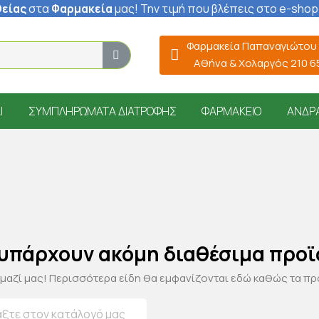
είας
στα
Φαρμακεία
μας
! Την τιμή που βλέπεις στο e-shop
Φαρμακεία Παπαναγιώτου
Αθήνα & Χολαργός 210 
Ί
ΣΥΜΠΛΗΡΏΜΑΤΑ ΔΙΑΤΡΟΦΉΣ
ΦΑΡΜΑΚΕΊΟ
ΆΝΔΡ
 υπάρχουν ακόμη διαθέσιμα προϊ
 μαζί μας! Περισσότερα είδη θα εμφανίζονται εδώ καθώς τα π