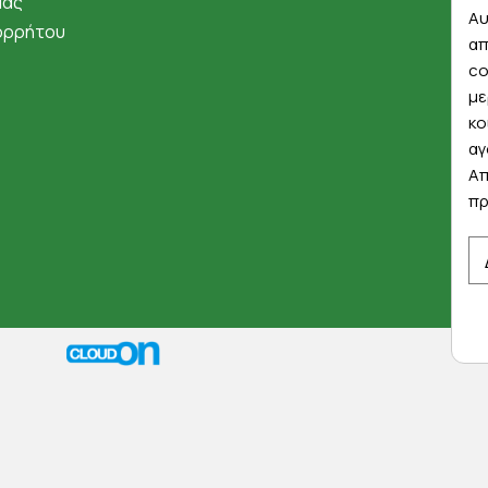
μάς
Αυ
ορρήτου
απ
co
με
κο
αγ
Απ
πρ