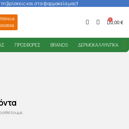
 τη βρίσκεις και στα φαρμακεία μας
!
 Θάλεια
0,00 €
6560866
ΑΣ
ΠΡΟΣΦΟΡΈΣ
BRANDS
ΔΕΡΜΟΚΑΛΛΥΝΤΙΚΆ
όντα
ροσθέτουμε.