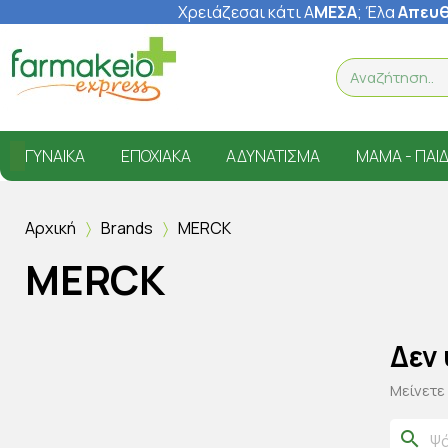
Χρειάζεσαι κάτι Α
ΜΕΣΑ
; Έ
λα
Απευθ
ΓΥΝΑΊΚΑ
ΕΠΟΧΙΑΚΆ
ΑΔΥΝΆΤΙΣΜΑ
ΜΑΜΆ - ΠΑΙΔ
Αρχική
Brands
MERCK
MERCK
Δεν
Μείνετε
search