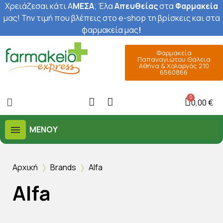
Χρειάζεσαι κάτι Α
ΜΕΣΑ
; Έ
λα
Απευθείας
στα
Φαρμακεία
μας
! Την τιμή που βλέπεις στο e-shop τη βρίσκεις και στα
φαρμακεία μας
!
Φαρμακεία
Παπαναγιώτου Θάλεια
Αθήνα & Χολαργός 210
6560866
0,00 €
ΜΕΝΟΎ
Αρχική
Brands
Alfa
Alfa