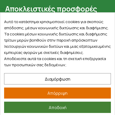
Αποκλειστικές προσφορές
Εγγραφείτε με το email σας για να ενημερώνεστε
Αυτό το κατάστημα χρησιμοποιεί cookies για σκοπούς
πρώτοι για προσφορές, διαγωνισμούς, εκπτωτικούς
απόδοσης, μέσων κοινωνικής δικτύωσης και διαφήμισης.
κωδικούς και μοναδικά δώρα!
Τα cookies μέσων κοινωνικής δικτύωσης και διαφήμισης
τρίτων μερών βοηθούν στην παροχή απρόσκοπτων
λειτουργιών κοινωνικών δικτύων και μιας εξατομικευμένης
εμπειρίας αγορών με σχετικές διαφημίσεις.
Αποδέχεστε αυτά τα cookies και τη σχετική επεξεργασία
των προσωπικών σας δεδομένων;
Βρείτε μας στα social
Διαμόρφωση
Απόρριψη
Αποδοχή
©
2026
farmakeioexpress.gr