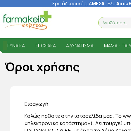
Χρειάζεσαι κάτι Α
ΜΕΣΑ
; Έ
λα
Απευθ
ΓΥΝΑΊΚΑ
ΕΠΟΧΙΑΚΆ
ΑΔΥΝΆΤΙΣΜΑ
ΜΑΜΆ - ΠΑΙΔ
Όροι χρήσης
Εισαγωγή
Καλώς ήρθατε στην ιστοσελίδα μας. Το ww
«ηλεκτρονικό κατάστημα»). Λειτουργεί υ
ΠΑΠΑΝΑΓΙΩΤΟΥ ΕΕ, με έδρα το Δήμο Χολαργο