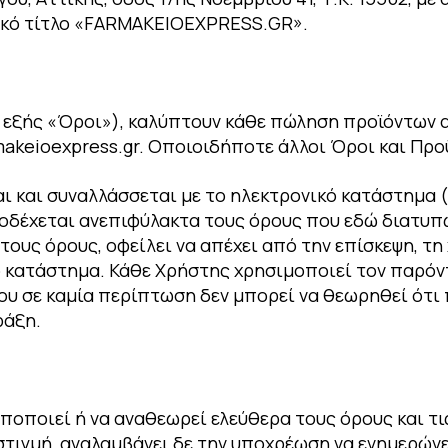
τικό τίτλο «FARMAKEIOEXPRESS.GR».
 εξής «Όροι»), καλύπτουν κάθε πώληση προϊόντων 
makeioexpress.gr. Οποιοιδήποτε άλλοι Όροι και Πρ
ι και συναλλάσσεται με το ηλεκτρονικό κατάστημα 
ποδέχεται ανεπιφύλακτα τους όρους που εδώ διατυπώ
τους όρους, οφείλει να απέχει από την επίσκεψη, τ
ό κατάστημα. Κάθε Xρήστης χρησιμοποιεί τον παρόν
του σε καμία περίπτωση δεν μπορεί να θεωρηθεί ότ
ράξη.
οποποιεί ή να αναθεωρεί ελεύθερα τους όρους και τ
στιγμή, αναλαμβάνει δε την υποχρέωση να ενημερών