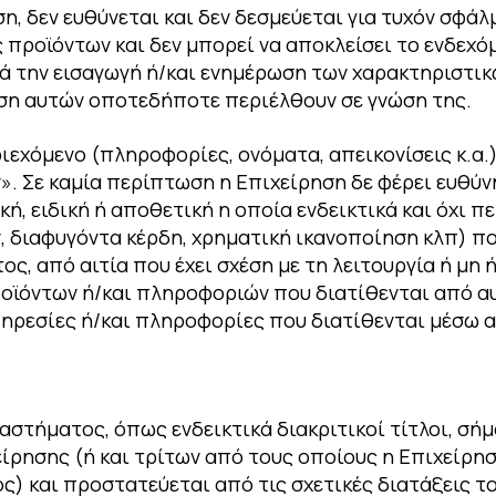
ση, δεν ευθύνεται και δεν δεσμεύεται για τυχόν σφά
ς προϊόντων και δεν μπορεί να αποκλείσει το ενδεχ
 την εισαγωγή ή/και ενημέρωση των χαρακτηριστικώ
ωση αυτών οποτεδήποτε περιέλθουν σε γνώση της.
εχόμενο (πληροφορίες, ονόματα, απεικονίσεις κ.α.)
 Σε καμία περίπτωση η Επιχείρηση δε φέρει ευθύνη 
κή, ειδική ή αποθετική η οποία ενδεικτικά και όχι π
, διαφυγόντα κέρδη, χρηματική ικανοποίηση κλπ) π
ς, από αιτία που έχει σχέση με τη λειτουργία ή μη 
οϊόντων ή/και πληροφοριών που διατίθενται από αυ
πηρεσίες ή/και πληροφορίες που διατίθενται μέσω α
στήματος, όπως ενδεικτικά διακριτικοί τίτλοι, σήματ
ίρησης (ή και τρίτων από τους οποίους η Επιχείρηση
) και προστατεύεται από τις σχετικές διατάξεις το