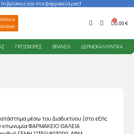
 τη βρίσκεις και στα φαρμακεία μας
!
 Θάλεια
0,00 €
6560866
ΑΣ
ΠΡΟΣΦΟΡΈΣ
BRANDS
ΔΕΡΜΟΚΑΛΛΥΝΤΙΚΆ
κατάστημα μέσω του Διαδικτύου (στο εξής
την επωνυμία ΦΑΡΜΑΚΕΙΟ ΘΑΛΕΙΑ
ε αριθμό ΓΕΜΗ 173514803000, ΑΦΜ