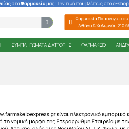
είας
στα
Φαρμακεία
μας
! Την τιμή που βλέπεις στο e-shop
Φαρμακεία Παπαναγιώτου
Αθήνα & Χολαργός 210 
Ί
ΣΥΜΠΛΗΡΏΜΑΤΑ ΔΙΑΤΡΟΦΉΣ
ΦΑΡΜΑΚΕΊΟ
ΆΝΔΡ
w.farmakeioexpress.gr είναι ηλεκτρονικό εμπορικό 
πό τη νομική μορφή της Ετερόρρυθμη Εταιρεία με 
ύ, Αττικής, οδός 17ης Νοεμβρίου 41, Τ.Κ. 15562, μ