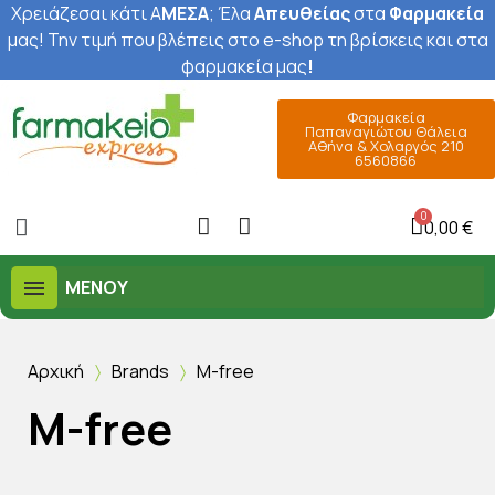
Χρειάζεσαι κάτι Α
ΜΕΣΑ
; Έ
λα
Απευθείας
στα
Φαρμακεία
μας
! Την τιμή που βλέπεις στο e-shop τη βρίσκεις και στα
φαρμακεία μας
!
Φαρμακεία
Παπαναγιώτου Θάλεια
Αθήνα & Χολαργός 210
6560866
0,00 €
ΜΕΝΟΎ
Αρχική
Brands
M-free
M-free