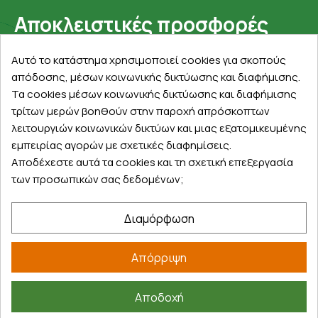
Αποκλειστικές προσφορές
Εγγραφείτε με το email σας για να ενημερώνεστε
Αυτό το κατάστημα χρησιμοποιεί cookies για σκοπούς
πρώτοι για προσφορές, διαγωνισμούς, εκπτωτικούς
απόδοσης, μέσων κοινωνικής δικτύωσης και διαφήμισης.
κωδικούς και μοναδικά δώρα!
Τα cookies μέσων κοινωνικής δικτύωσης και διαφήμισης
τρίτων μερών βοηθούν στην παροχή απρόσκοπτων
λειτουργιών κοινωνικών δικτύων και μιας εξατομικευμένης
εμπειρίας αγορών με σχετικές διαφημίσεις.
Αποδέχεστε αυτά τα cookies και τη σχετική επεξεργασία
των προσωπικών σας δεδομένων;
Βρείτε μας στα social
Διαμόρφωση
Απόρριψη
Αποδοχή
©
2026
farmakeioexpress.gr