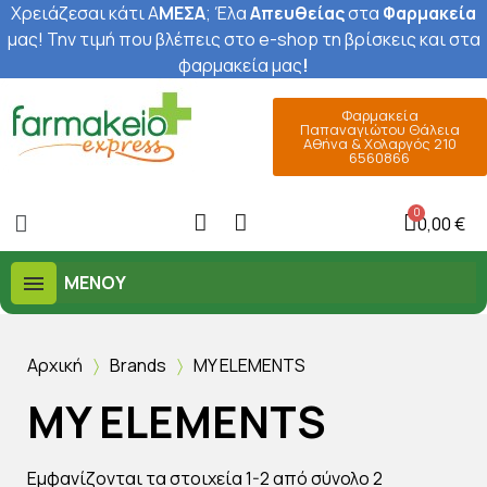
Χρειάζεσαι κάτι Α
ΜΕΣΑ
; Έ
λα
Απευθείας
στα
Φαρμακεία
μας
! Την τιμή που βλέπεις στο e-shop τη βρίσκεις και στα
φαρμακεία μας
!
Φαρμακεία
Παπαναγιώτου Θάλεια
Αθήνα & Χολαργός 210
6560866
0,00 €
ΜΕΝΟΎ
Αρχική
Brands
MY ELEMENTS
MY ELEMENTS
Εμφανίζονται τα στοιχεία 1-2 από σύνολο 2