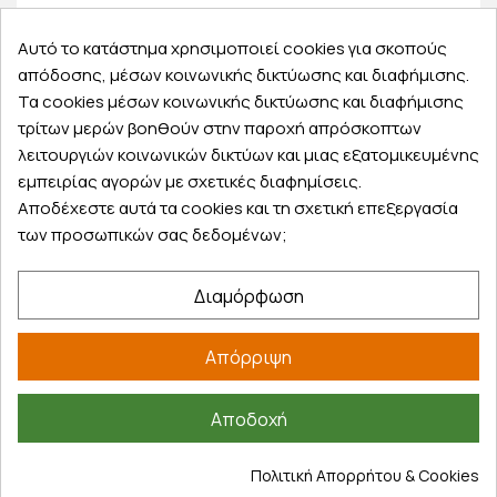
Παραλάβετε την παραγγελία σας δωρεάν από το
φαρμακείο
Αυτό το κατάστημα χρησιμοποιεί cookies για σκοπούς
απόδοσης, μέσων κοινωνικής δικτύωσης και διαφήμισης.
Τα cookies μέσων κοινωνικής δικτύωσης και διαφήμισης
τρίτων μερών βοηθούν στην παροχή απρόσκοπτων
10.000+ διαθέσιμα προϊόντα
λειτουργιών κοινωνικών δικτύων και μιας εξατομικευμένης
ανάμεσα σε τόσους κωδικούς, αποκλείεται να
εμπειρίας αγορών με σχετικές διαφημίσεις.
μην βρεις αυτό που ψάχνεις
Αποδέχεστε αυτά τα cookies και τη σχετική επεξεργασία
των προσωπικών σας δεδομένων;
Διαμόρφωση
Εξυπηρέτηση πελατών
Απόρριψη
Λογαριασμός
Τα αγαπημένα μου
Αποδοχή
Τρόποι παραγγελίας
Τρόποι πληρωμής
Πολιτική Απορρήτου & Cookies
Έξοδα αποστολής