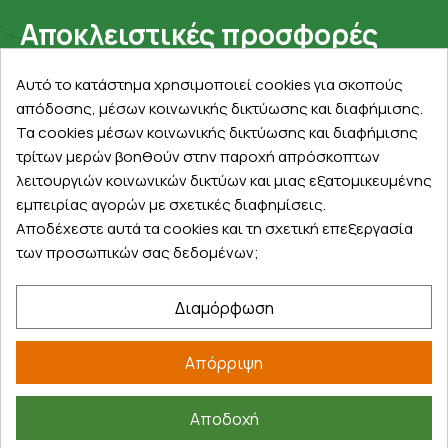
Αποκλειστικές προσφορές
Εγγραφείτε με το email σας για να ενημερώνεστε
Αυτό το κατάστημα χρησιμοποιεί cookies για σκοπούς
πρώτοι για προσφορές, διαγωνισμούς, εκπτωτικούς
απόδοσης, μέσων κοινωνικής δικτύωσης και διαφήμισης.
κωδικούς και μοναδικά δώρα!
Τα cookies μέσων κοινωνικής δικτύωσης και διαφήμισης
τρίτων μερών βοηθούν στην παροχή απρόσκοπτων
λειτουργιών κοινωνικών δικτύων και μιας εξατομικευμένης
εμπειρίας αγορών με σχετικές διαφημίσεις.
Αποδέχεστε αυτά τα cookies και τη σχετική επεξεργασία
των προσωπικών σας δεδομένων;
Βρείτε μας στα social
Διαμόρφωση
Απόρριψη
Αποδοχή
©
2026
farmakeioexpress.gr