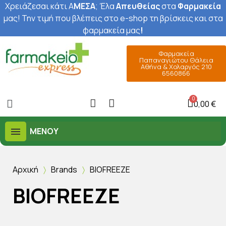
Χρειάζεσαι κάτι Α
ΜΕΣΑ
; Έ
λα
Απευθείας
στα
Φαρμακεία
μας
! Την τιμή που βλέπεις στο e-shop τη βρίσκεις και στα
φαρμακεία μας
!
Φαρμακεία
Παπαναγιώτου Θάλεια
Αθήνα & Χολαργός 210
6560866
0,00 €
ΜΕΝΟΎ
Αρχική
Brands
BIOFREEZE
BIOFREEZE