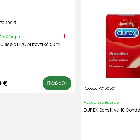
PO170813
διαθέσιμο
Classic H2O Λιπαντικό 50ml
0 €
Καλάθι
Κωδικός
PO160861
Άμεσα διαθέσιμο
DUREX Sensitive 18 Cond