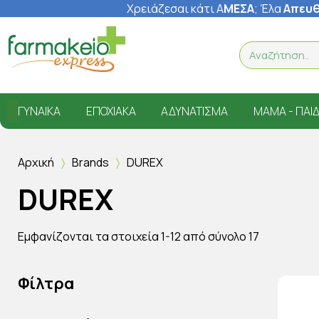
Χρειάζεσαι κάτι Α
ΜΕΣΑ
; Έ
λα
Απευθ
ΓΥΝΑΊΚΑ
ΕΠΟΧΙΑΚΆ
ΑΔΥΝΆΤΙΣΜΑ
ΜΑΜΆ - ΠΑΙΔ
Αρχική
Brands
DUREX
DUREX
Εμφανίζονται τα στοιχεία 1-12 από σύνολο 17
Φίλτρα