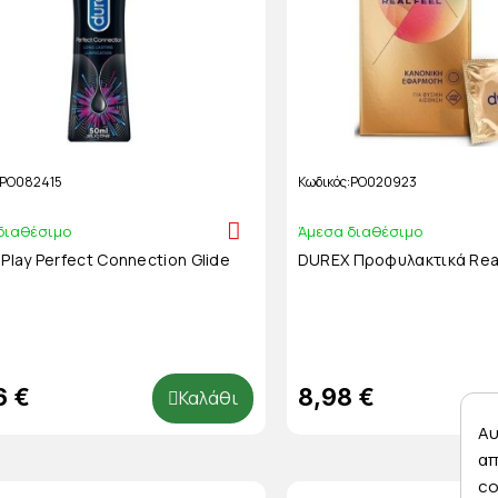
PO082415
Κωδικός
PO020923
διαθέσιμο
Άμεσα διαθέσιμο
Play Perfect Connection Glide
DUREX Προφυλακτικά Real
6 €
8,98 €
Καλάθι
Αυ
απ
co