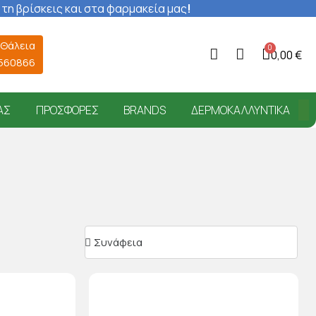
 τη βρίσκεις και στα φαρμακεία μας
!
 Θάλεια
0,00 €
6560866
ΑΣ
ΠΡΟΣΦΟΡΈΣ
BRANDS
ΔΕΡΜΟΚΑΛΛΥΝΤΙΚΆ