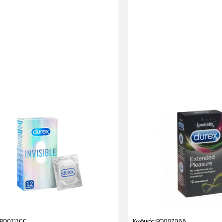
PO071700
Κωδικός
PO007068