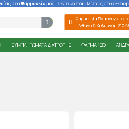
είας
στα
Φαρμακεία
μας
! Την τιμή που βλέπεις στο e-shop
Φαρμακεία Παπαναγιώτου
Αθήνα & Χολαργός 210 
Ί
ΣΥΜΠΛΗΡΏΜΑΤΑ ΔΙΑΤΡΟΦΉΣ
ΦΑΡΜΑΚΕΊΟ
ΆΝΔΡ