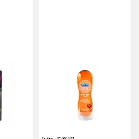
Κωδικός
PO016333