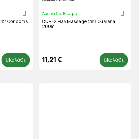
Άμεσα διαθέσιμο
e 12 Condoms
DUREX Play Massage 2in1 Guarana
200ml
11,21 €
Καλάθι
Καλάθι