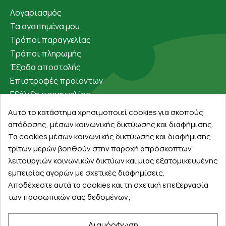
Λογαριασμός
Τα αγαπημένα μου
Τρόποι παραγγελίας
Τρόποι πληρωμής
Έξοδα αποστολής
Επιστροφές προϊοντων
Εξέλιξη παραγγελίας
Αυτό το κατάστημα χρησιμοποιεί cookies για σκοπούς
Πληροφορίες
απόδοσης, μέσων κοινωνικής δικτύωσης και διαφήμισης.
Επικοινωνία
Τα cookies μέσων κοινωνικής δικτύωσης και διαφήμισης
τρίτων μερών βοηθούν στην παροχή απρόσκοπτων
Σχετικά με εμάς
λειτουργιών κοινωνικών δικτύων και μιας εξατομικευμένης
Πολιτική απορρήτου
εμπειρίας αγορών με σχετικές διαφημίσεις.
Όροι χρήσης
Αποδέχεστε αυτά τα cookies και τη σχετική επεξεργασία
Cookies
των προσωπικών σας δεδομένων;
Άρθρα
Διαμόρφωση