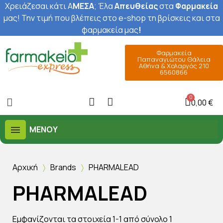
Χρειάζεσαι κάτι Α
ΜΕΣΑ
; Έ
λα
Απευθείας
στα
Φαρμακεία
μας
! Την τιμή που βλέπεις στο e-shop τη βρίσκεις και στα
φαρμακεία μας
!
Φαρμακεία
Παπαναγιώτου Θάλεια
Αθήνα & Χολαργός 210
6560866
0,00 €
ΜΕΝΟΎ
Αρχική
Brands
PHARMALEAD
PHARMALEAD
Εμφανίζονται τα στοιχεία 1-1 από σύνολο 1