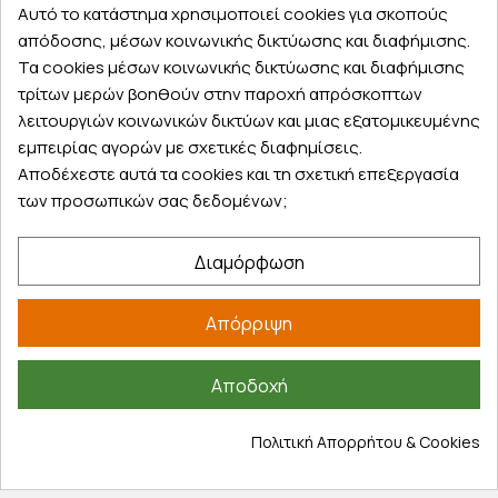
Αυτό το κατάστημα χρησιμοποιεί cookies για σκοπούς
Επικοινωνία
απόδοσης, μέσων κοινωνικής δικτύωσης και διαφήμισης.
Σχετικά με εμάς
Τα cookies μέσων κοινωνικής δικτύωσης και διαφήμισης
Πολιτική απορρήτου
τρίτων μερών βοηθούν στην παροχή απρόσκοπτων
λειτουργιών κοινωνικών δικτύων και μιας εξατομικευμένης
Όροι χρήσης
εμπειρίας αγορών με σχετικές διαφημίσεις.
Cookies
Αποδέχεστε αυτά τα cookies και τη σχετική επεξεργασία
Άρθρα
των προσωπικών σας δεδομένων;
Αποκλειστικές προσφορές
Διαμόρφωση
Εγγραφείτε με το email σας για να ενημερώνεστε
πρώτοι για προσφορές, διαγωνισμούς, εκπτωτικούς
Απόρριψη
κωδικούς και μοναδικά δώρα!
Αποδοχή
Πολιτική Απορρήτου & Cookies