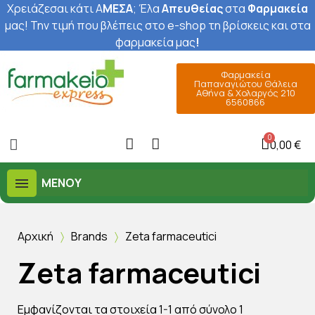
Χρειάζεσαι κάτι Α
ΜΕΣΑ
; Έ
λα
Απευθείας
στα
Φαρμακεία
μας
! Την τιμή που βλέπεις στο e-shop τη βρίσκεις και στα
φαρμακεία μας
!
Φαρμακεία
Παπαναγιώτου Θάλεια
Αθήνα & Χολαργός 210
6560866
0,00 €
ΜΕΝΟΎ
Αρχική
Brands
Zeta farmaceutici
Zeta farmaceutici
Εμφανίζονται τα στοιχεία 1-1 από σύνολο 1