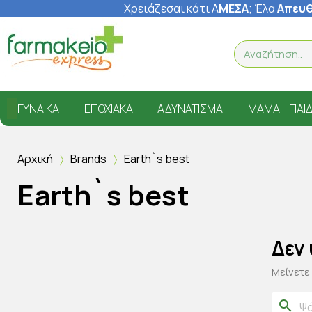
Χρειάζεσαι κάτι Α
ΜΕΣΑ
; Έ
λα
Απευθ
ΓΥΝΑΊΚΑ
ΕΠΟΧΙΑΚΆ
ΑΔΥΝΆΤΙΣΜΑ
ΜΑΜΆ - ΠΑΙΔ
Αρχική
Brands
Earth`s best
Earth`s best
Δεν
Μείνετε
search