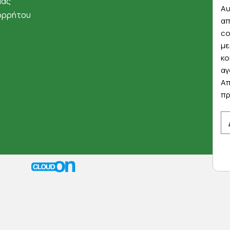
μάς
Αυ
ορρήτου
απ
co
με
κο
αγ
Απ
πρ