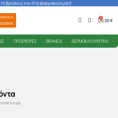
 τη βρίσκεις και στα φαρμακεία μας
!
 Θάλεια
0,00 €
6560866
ΑΣ
ΠΡΟΣΦΟΡΈΣ
BRANDS
ΔΕΡΜΟΚΑΛΛΥΝΤΙΚΆ
όντα
ροσθέτουμε.