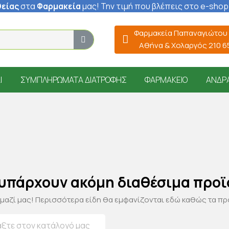
είας
στα
Φαρμακεία
μας
! Την τιμή που βλέπεις στο e-shop
Φαρμακεία Παπαναγιώτου
Αθήνα & Χολαργός 210 
Ί
ΣΥΜΠΛΗΡΏΜΑΤΑ ΔΙΑΤΡΟΦΉΣ
ΦΑΡΜΑΚΕΊΟ
ΆΝΔΡ
 υπάρχουν ακόμη διαθέσιμα προϊ
 μαζί μας! Περισσότερα είδη θα εμφανίζονται εδώ καθώς τα π