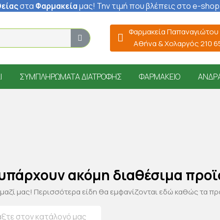
είας
στα
Φαρμακεία
μας
! Την τιμή που βλέπεις στο e-shop
Φαρμακεία Παπαναγιώτου
Αθήνα & Χολαργός 210 
Ί
ΣΥΜΠΛΗΡΏΜΑΤΑ ΔΙΑΤΡΟΦΉΣ
ΦΑΡΜΑΚΕΊΟ
ΆΝΔΡ
 υπάρχουν ακόμη διαθέσιμα προϊ
 μαζί μας! Περισσότερα είδη θα εμφανίζονται εδώ καθώς τα π