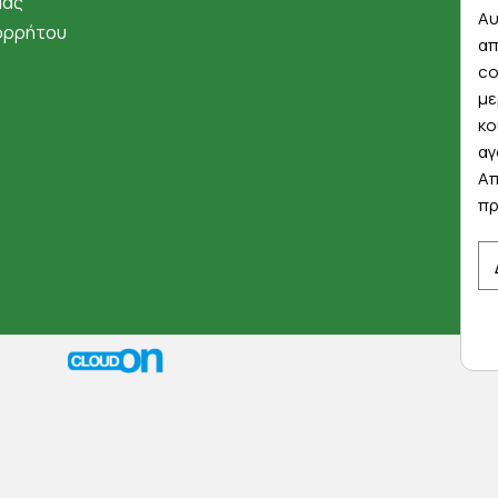
μάς
Αυ
ορρήτου
απ
co
με
κο
αγ
Απ
πρ