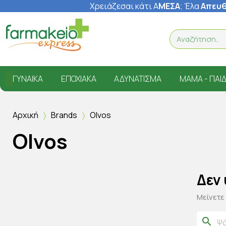
Χρειάζεσαι κάτι Α
ΜΕΣΑ
; Έ
λα
Απευθ
ΓΥΝΑΊΚΑ
ΕΠΟΧΙΑΚΆ
ΑΔΥΝΆΤΙΣΜΑ
ΜΑΜΆ - ΠΑΙΔ
Αρχική
Brands
Olvos
Olvos
Δεν
Μείνετε
search