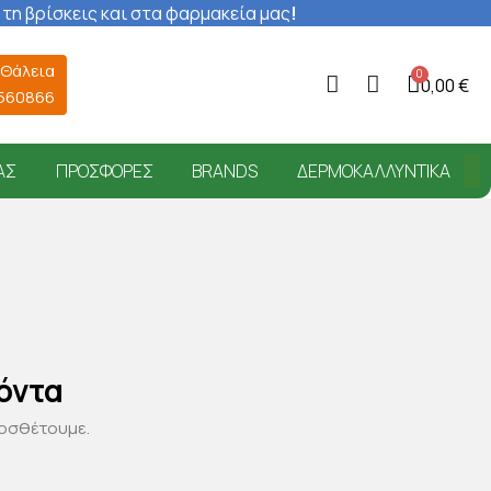
 τη βρίσκεις και στα φαρμακεία μας
!
 Θάλεια
0,00 €
6560866
ΑΣ
ΠΡΟΣΦΟΡΈΣ
BRANDS
ΔΕΡΜΟΚΑΛΛΥΝΤΙΚΆ
όντα
ροσθέτουμε.