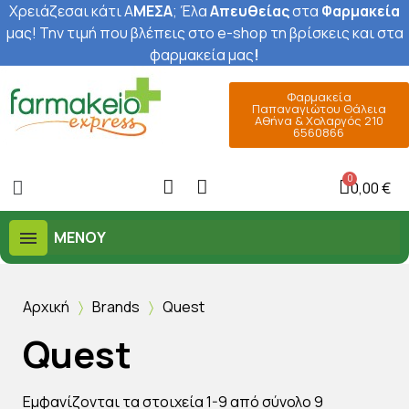
Χρειάζεσαι κάτι Α
ΜΕΣΑ
; Έ
λα
Απευθείας
στα
Φαρμακεία
μας
! Την τιμή που βλέπεις στο e-shop τη βρίσκεις και στα
φαρμακεία μας
!
Φαρμακεία
Παπαναγιώτου Θάλεια
Αθήνα & Χολαργός 210
6560866
0,00 €
ΜΕΝΟΎ
Αρχική
Brands
Quest
Quest
Εμφανίζονται τα στοιχεία 1-9 από σύνολο 9