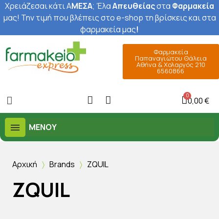
Χρειάζεσαι κάτι Α
ΜΕΣΑ
; Έ
λα
Απευθείας
στα
Φαρμακεία
μας
! Την τιμή που βλέπεις στο e-shop τη βρίσκεις και στα
φαρμακεία μας
!
Φαρμακεία
Παπαναγιώτου Θάλεια
Αθήνα & Χολαργός 210
6560866
0,00 €
ΜΕΝΟΎ
Αρχική
Brands
ZQUIL
ZQUIL