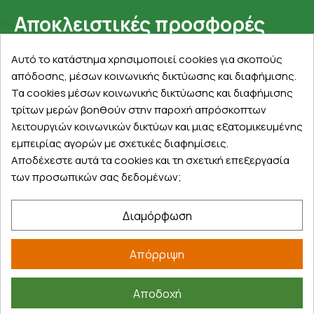
Αποκλειστικές προσφορές
Εγγραφείτε με το email σας για να ενημερώνεστε
Αυτό το κατάστημα χρησιμοποιεί cookies για σκοπούς
πρώτοι για προσφορές, διαγωνισμούς, εκπτωτικούς
απόδοσης, μέσων κοινωνικής δικτύωσης και διαφήμισης.
κωδικούς και μοναδικά δώρα!
Τα cookies μέσων κοινωνικής δικτύωσης και διαφήμισης
τρίτων μερών βοηθούν στην παροχή απρόσκοπτων
λειτουργιών κοινωνικών δικτύων και μιας εξατομικευμένης
εμπειρίας αγορών με σχετικές διαφημίσεις.
Αποδέχεστε αυτά τα cookies και τη σχετική επεξεργασία
των προσωπικών σας δεδομένων;
Βρείτε μας στα social
Διαμόρφωση
Απόρριψη
Αποδοχή
©
2026
farmakeioexpress.gr