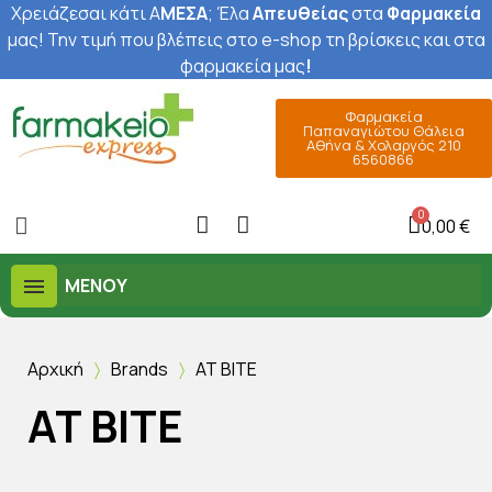
Χρειάζεσαι κάτι Α
ΜΕΣΑ
; Έ
λα
Απευθείας
στα
Φαρμακεία
μας
! Την τιμή που βλέπεις στο e-shop τη βρίσκεις και στα
φαρμακεία μας
!
Φαρμακεία
Παπαναγιώτου Θάλεια
Αθήνα & Χολαργός 210
6560866
0,00 €
ΜΕΝΟΎ
Αρχική
Brands
AT BITE
AT BITE