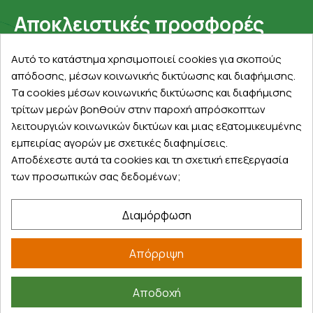
Αποκλειστικές προσφορές
Εγγραφείτε με το email σας για να ενημερώνεστε
Αυτό το κατάστημα χρησιμοποιεί cookies για σκοπούς
πρώτοι για προσφορές, διαγωνισμούς, εκπτωτικούς
απόδοσης, μέσων κοινωνικής δικτύωσης και διαφήμισης.
κωδικούς και μοναδικά δώρα!
Τα cookies μέσων κοινωνικής δικτύωσης και διαφήμισης
τρίτων μερών βοηθούν στην παροχή απρόσκοπτων
λειτουργιών κοινωνικών δικτύων και μιας εξατομικευμένης
εμπειρίας αγορών με σχετικές διαφημίσεις.
Αποδέχεστε αυτά τα cookies και τη σχετική επεξεργασία
των προσωπικών σας δεδομένων;
Βρείτε μας στα social
Διαμόρφωση
Απόρριψη
Αποδοχή
©
2026
farmakeioexpress.gr