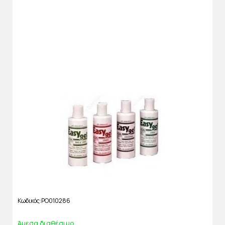
Κωδικός
PO010286
Άμεσα διαθέσιμο