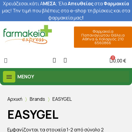
Χρειάζεσαι κάτι Α
ΜΕΣΑ
; Έ
λα
Απευθείας
στα
Φαρμακεία
μας
! Την τιμή που βλέπεις στο e-shop τη βρίσκεις και στα
φαρμακεία μας
!
Φαρμακεία
Παπαναγιώτου Θάλεια
Αθήνα & Χολαργός 210
6560866
0,00 €
ΜΕΝΟΎ
Αρχική
Brands
EASYGEL
EASYGEL
Εμφανίζονται τα στοιχεία 1-2 από σύνολο 2