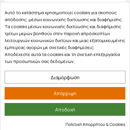
Παραλάβετε την παραγγελία σας δωρεάν από το
φαρμακείο
Αυτό το κατάστημα χρησιμοποιεί cookies για σκοπούς
απόδοσης, μέσων κοινωνικής δικτύωσης και διαφήμισης.
Τα cookies μέσων κοινωνικής δικτύωσης και διαφήμισης
τρίτων μερών βοηθούν στην παροχή απρόσκοπτων
10.000+ διαθέσιμα προϊόντα
λειτουργιών κοινωνικών δικτύων και μιας εξατομικευμένης
ανάμεσα σε τόσους κωδικούς, αποκλείεται να
εμπειρίας αγορών με σχετικές διαφημίσεις.
μην βρεις αυτό που ψάχνεις
Αποδέχεστε αυτά τα cookies και τη σχετική επεξεργασία
των προσωπικών σας δεδομένων;
Διαμόρφωση
Εξυπηρέτηση πελατών
Απόρριψη
Λογαριασμός
Τα αγαπημένα μου
Αποδοχή
Τρόποι παραγγελίας
Τρόποι πληρωμής
Πολιτική Απορρήτου & Cookies
Έξοδα αποστολής