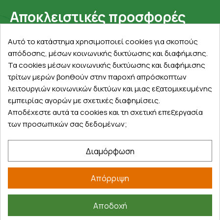
Αποκλειστικές προσφορές
Εγγραφείτε με το email σας για να ενημερώνεστε
Αυτό το κατάστημα χρησιμοποιεί cookies για σκοπούς
πρώτοι για προσφορές, διαγωνισμούς, εκπτωτικούς
απόδοσης, μέσων κοινωνικής δικτύωσης και διαφήμισης.
κωδικούς και μοναδικά δώρα!
Τα cookies μέσων κοινωνικής δικτύωσης και διαφήμισης
τρίτων μερών βοηθούν στην παροχή απρόσκοπτων
λειτουργιών κοινωνικών δικτύων και μιας εξατομικευμένης
εμπειρίας αγορών με σχετικές διαφημίσεις.
Αποδέχεστε αυτά τα cookies και τη σχετική επεξεργασία
των προσωπικών σας δεδομένων;
Βρείτε μας στα social
Διαμόρφωση
Απόρριψη
Αποδοχή
©
2026
farmakeioexpress.gr