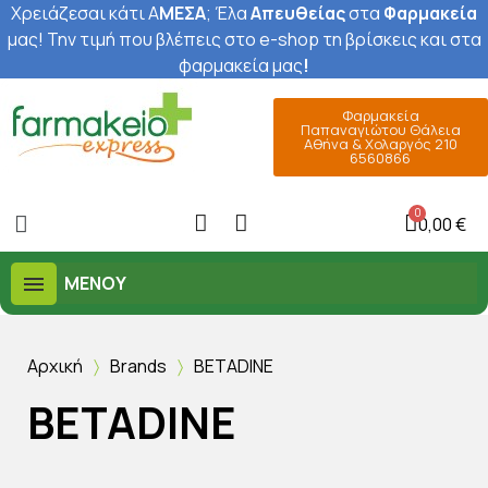
Χρειάζεσαι κάτι Α
ΜΕΣΑ
; Έ
λα
Απευθείας
στα
Φαρμακεία
μας
! Την τιμή που βλέπεις στο e-shop τη βρίσκεις και στα
φαρμακεία μας
!
Φαρμακεία
Παπαναγιώτου Θάλεια
Αθήνα & Χολαργός 210
6560866
0,00 €
ΜΕΝΟΎ
Αρχική
Brands
BETADINE
BETADINE