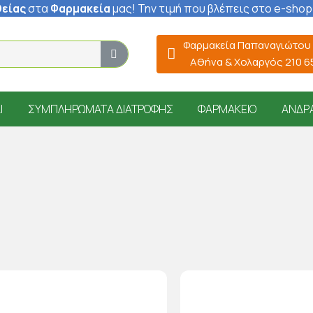
είας
στα
Φαρμακεία
μας
! Την τιμή που βλέπεις στο e-shop
Φαρμακεία Παπαναγιώτου
Αθήνα & Χολαργός 210 
Ί
ΣΥΜΠΛΗΡΏΜΑΤΑ ΔΙΑΤΡΟΦΉΣ
ΦΑΡΜΑΚΕΊΟ
ΆΝΔΡ