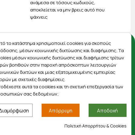
ανάμεσα σε τόσους κωδικούς,
αποκλείεται να μην βρεις αυτό που
ψάχνεις
τό το κατάστημα χρησιμοποιεί cookies για σκοπούς
Αποκλειστικές προσφορές
όδοσης, μέσων κοινωνικής δικτύωσης και διαφήμισης. Τα
okies μέσων κοινωνικής δικτύωσης και διαφήμισης τρίτων
ρών βοηθούν στην παροχή απρόσκοπτων λειτουργιών
Εγγραφείτε με το email σας για να ενημερώνεστε
ινωνικών δικτύων και μιας εξατομικευμένης εμπειρίας
πρώτοι για προσφορές, διαγωνισμούς,
ορών με σχετικές διαφημίσεις.
εκπτωτικούς κωδικούς και μοναδικά δώρα!
οδέχεστε αυτά τα cookies και τη σχετική επεξεργασία των
οσωπικών σας δεδομένων;
Διαμόρφωση
Απόρριψη
Αποδοχή
Βρείτε μας στα social
Πολιτική Απορρήτου & Cookies