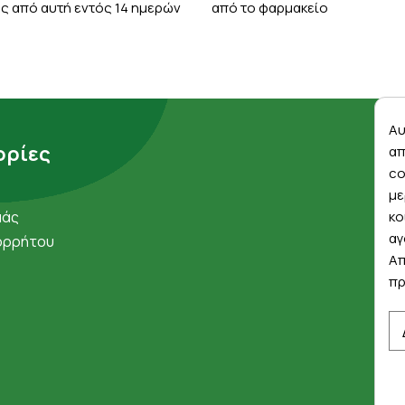
ς από αυτή εντός 14 ημερών
από το φαρμακείο
Αυ
ρίες
απ
co
με
μάς
κο
αγ
ορρήτου
Απ
πρ