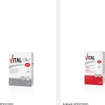
PO002681
Κωδικός
PO002680