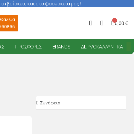
 τη βρίσκεις και στα φαρμακεία μας
!
 Θάλεια
0,00 €
6560866
ΑΣ
ΠΡΟΣΦΟΡΈΣ
BRANDS
ΔΕΡΜΟΚΑΛΛΥΝΤΙΚΆ