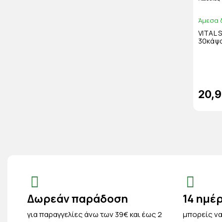
Άμεσα 
VITAL Silver 50
30κάψ
20,9
Δωρεάν παράδοση
14 ημέ
για παραγγελίες άνω των 39€ και έως 2
μπορείς να