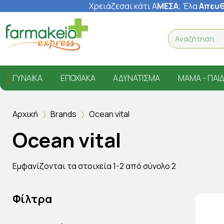
Χρειάζεσαι κάτι Α
ΜΕΣΑ
; Έ
λα
Απευθ
ΓΥΝΑΊΚΑ
ΕΠΟΧΙΑΚΆ
ΑΔΥΝΆΤΙΣΜΑ
ΜΑΜΆ - ΠΑΙΔ
Αρχική
Brands
Ocean vital
Ocean vital
Εμφανίζονται τα στοιχεία 1-2 από σύνολο 2
Φίλτρα