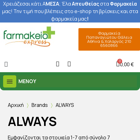
Χρειάζεσαι κάτι Α
ΜΕΣΑ
; Έ
λα
Απευθείας
στα
Φαρμακεία
μας
! Την τιμή που βλέπεις στο e-shop τη βρίσκεις και στα
φαρμακεία μας
!
Φαρμακεία
Παπαναγιώτου Θάλεια
Αθήνα & Χολαργός 210
6560866
0,00 €
ΜΕΝΟΎ
Αρχική
Brands
ALWAYS
ALWAYS
Εμφανίζονται τα στοιχεία 1-7 από σύνολο 7