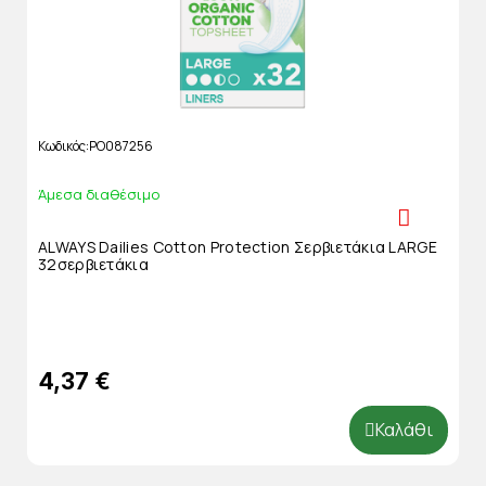
Κωδικός
PO087256
Άμεσα διαθέσιμο
ALWAYS Dailies Cotton Protection Σερβιετάκια LARGE
32σερβιετάκια
4,37 €
Καλάθι