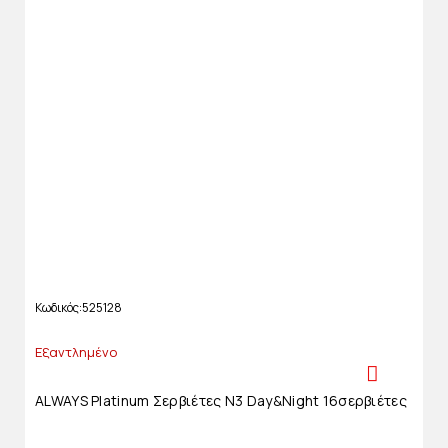
Κωδικός
525128
Εξαντλημένο
ALWAYS Platinum Σερβιέτες Ν3 Day&night 16σερβιέτες