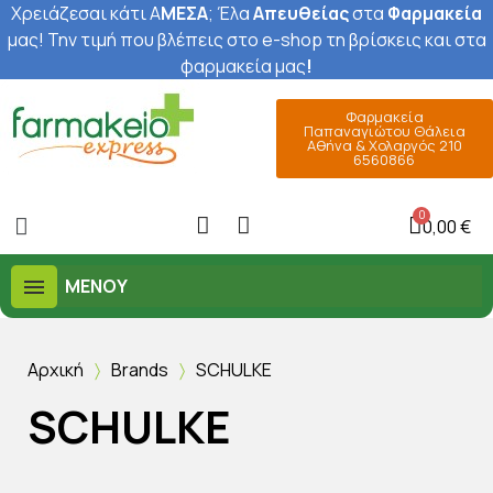
Χρειάζεσαι κάτι Α
ΜΕΣΑ
; Έ
λα
Απευθείας
στα
Φαρμακεία
μας
! Την τιμή που βλέπεις στο e-shop τη βρίσκεις και στα
φαρμακεία μας
!
Φαρμακεία
Παπαναγιώτου Θάλεια
Αθήνα & Χολαργός 210
6560866
0,00 €
ΜΕΝΟΎ
Αρχική
Brands
SCHULKE
SCHULKE