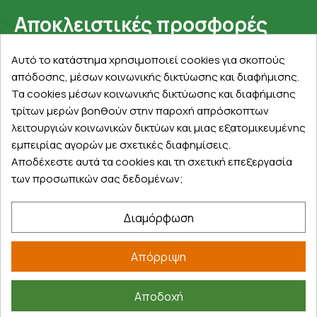
Αποκλειστικές προσφορές
Εγγραφείτε με το email σας για να ενημερώνεστε
Αυτό το κατάστημα χρησιμοποιεί cookies για σκοπούς
πρώτοι για προσφορές, διαγωνισμούς, εκπτωτικούς
απόδοσης, μέσων κοινωνικής δικτύωσης και διαφήμισης.
κωδικούς και μοναδικά δώρα!
Τα cookies μέσων κοινωνικής δικτύωσης και διαφήμισης
τρίτων μερών βοηθούν στην παροχή απρόσκοπτων
λειτουργιών κοινωνικών δικτύων και μιας εξατομικευμένης
εμπειρίας αγορών με σχετικές διαφημίσεις.
Αποδέχεστε αυτά τα cookies και τη σχετική επεξεργασία
των προσωπικών σας δεδομένων;
Βρείτε μας στα social
Διαμόρφωση
Απόρριψη
Αποδοχή
©
2026
farmakeioexpress.gr