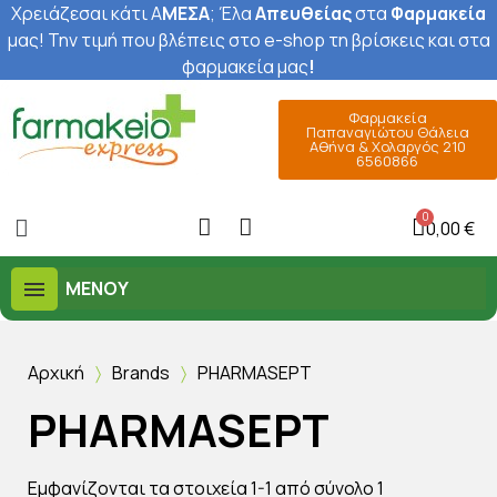
Χρειάζεσαι κάτι Α
ΜΕΣΑ
; Έ
λα
Απευθείας
στα
Φαρμακεία
μας
! Την τιμή που βλέπεις στο e-shop τη βρίσκεις και στα
φαρμακεία μας
!
Φαρμακεία
Παπαναγιώτου Θάλεια
Αθήνα & Χολαργός 210
6560866
0,00 €
ΜΕΝΟΎ
Αρχική
Brands
PHARMASEPT
PHARMASEPT
Εμφανίζονται τα στοιχεία 1-1 από σύνολο 1