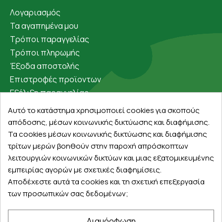
Λογαριασμός
Τα αγαπημένα μου
Τρόποι παραγγελίας
Τρόποι πληρωμής
Έξοδα αποστολής
Επιστροφές προϊοντων
Εξέλιξη παραγγελίας
Αυτό το κατάστημα χρησιμοποιεί cookies για σκοπούς
Πληροφορίες
απόδοσης, μέσων κοινωνικής δικτύωσης και διαφήμισης.
Επικοινωνία
Τα cookies μέσων κοινωνικής δικτύωσης και διαφήμισης
τρίτων μερών βοηθούν στην παροχή απρόσκοπτων
Σχετικά με εμάς
λειτουργιών κοινωνικών δικτύων και μιας εξατομικευμένης
Πολιτική απορρήτου
εμπειρίας αγορών με σχετικές διαφημίσεις.
Όροι χρήσης
Αποδέχεστε αυτά τα cookies και τη σχετική επεξεργασία
Cookies
των προσωπικών σας δεδομένων;
Άρθρα
Διαμόρφωση