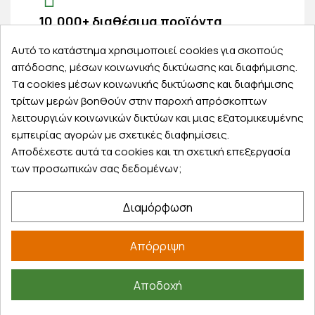
10.000+ διαθέσιμα προϊόντα
ανάμεσα σε τόσους κωδικούς, αποκλείεται να
Αυτό το κατάστημα χρησιμοποιεί cookies για σκοπούς
μην βρεις αυτό που ψάχνεις
απόδοσης, μέσων κοινωνικής δικτύωσης και διαφήμισης.
Τα cookies μέσων κοινωνικής δικτύωσης και διαφήμισης
τρίτων μερών βοηθούν στην παροχή απρόσκοπτων
λειτουργιών κοινωνικών δικτύων και μιας εξατομικευμένης
εμπειρίας αγορών με σχετικές διαφημίσεις.
Εξυπηρέτηση πελατών
Αποδέχεστε αυτά τα cookies και τη σχετική επεξεργασία
Λογαριασμός
των προσωπικών σας δεδομένων;
Τα αγαπημένα μου
Τρόποι παραγγελίας
Διαμόρφωση
Τρόποι πληρωμής
Έξοδα αποστολής
Απόρριψη
Επιστροφές προϊοντων
Εξέλιξη παραγγελίας
Αποδοχή
Πληροφορίες