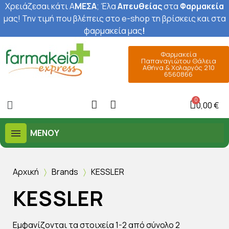
Χρειάζεσαι κάτι Α
ΜΕΣΑ
; Έ
λα
Απευθείας
στα
Φαρμακεία
μας
! Την τιμή που βλέπεις στο e-shop τη βρίσκεις και στα
φαρμακεία μας
!
Φαρμακεία
Παπαναγιώτου Θάλεια
Αθήνα & Χολαργός 210
6560866
0,00 €
ΜΕΝΟΎ
Αρχική
Brands
KESSLER
KESSLER
Εμφανίζονται τα στοιχεία 1-2 από σύνολο 2