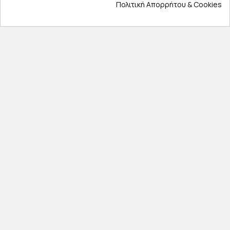
Πολιτική Απορρήτου & Cookies
Επικοινωνία
Σχετικά με εμάς
Πολιτική απορρήτου
Όροι χρήσης
Cookies
Άρθρα
Αποκλειστικές προσφορές
Εγγραφείτε με το email σας για να ενημερώνεστε
πρώτοι για προσφορές, διαγωνισμούς, εκπτωτικούς
κωδικούς και μοναδικά δώρα!