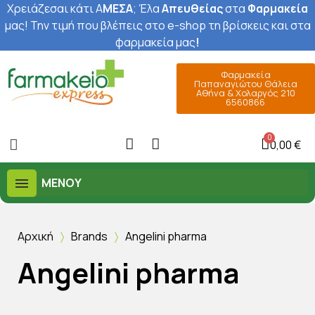
Χρειάζεσαι κάτι Α
ΜΕΣΑ
; Έ
λα
Απευθείας
στα
Φαρμακεία
μας
! Την τιμή που βλέπεις στο e-shop τη βρίσκεις και στα
φαρμακεία μας
!
Φαρμακεία
Παπαναγιώτου Θάλεια
Αθήνα & Χολαργός 210
6560866
0,00 €
ΜΕΝΟΎ
Αρχική
Brands
Angelini pharma
Angelini pharma