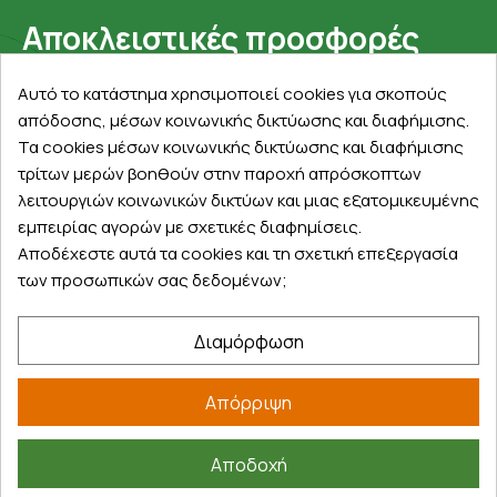
Αποκλειστικές προσφορές
Εγγραφείτε με το email σας για να ενημερώνεστε
Αυτό το κατάστημα χρησιμοποιεί cookies για σκοπούς
πρώτοι για προσφορές, διαγωνισμούς, εκπτωτικούς
απόδοσης, μέσων κοινωνικής δικτύωσης και διαφήμισης.
κωδικούς και μοναδικά δώρα!
Τα cookies μέσων κοινωνικής δικτύωσης και διαφήμισης
τρίτων μερών βοηθούν στην παροχή απρόσκοπτων
λειτουργιών κοινωνικών δικτύων και μιας εξατομικευμένης
εμπειρίας αγορών με σχετικές διαφημίσεις.
Αποδέχεστε αυτά τα cookies και τη σχετική επεξεργασία
των προσωπικών σας δεδομένων;
Βρείτε μας στα social
Διαμόρφωση
Απόρριψη
Αποδοχή
©
2026
farmakeioexpress.gr