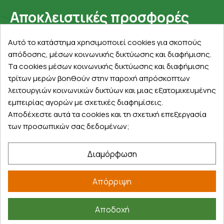
Αποκλειστικές προσφορές
Εγγραφείτε με το email σας για να ενημερώνεστε
Αυτό το κατάστημα χρησιμοποιεί cookies για σκοπούς
πρώτοι για προσφορές, διαγωνισμούς, εκπτωτικούς
απόδοσης, μέσων κοινωνικής δικτύωσης και διαφήμισης.
κωδικούς και μοναδικά δώρα!
Τα cookies μέσων κοινωνικής δικτύωσης και διαφήμισης
τρίτων μερών βοηθούν στην παροχή απρόσκοπτων
λειτουργιών κοινωνικών δικτύων και μιας εξατομικευμένης
εμπειρίας αγορών με σχετικές διαφημίσεις.
Αποδέχεστε αυτά τα cookies και τη σχετική επεξεργασία
των προσωπικών σας δεδομένων;
Βρείτε μας στα social
Διαμόρφωση
Απόρριψη
Αποδοχή
©
2026
farmakeioexpress.gr