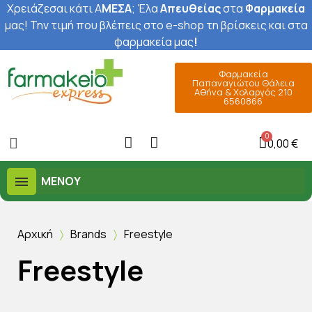
Χρειάζεσαι κάτι Α
ΜΕΣΑ
; Έ
λα
Απευθείας
στα
Φαρμακεία
μας
! Την τιμή που βλέπεις στο e-shop τη βρίσκεις και στα
φαρμακεία μας
!
Φαρμακεία
Παπαναγιώτου Θάλεια
Αθήνα & Χολαργός 210
6560866
0,00 €
ΜΕΝΟΎ
Αρχική
Brands
Freestyle
Freestyle