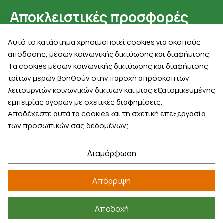
Αποκλειστικές προσφορές
Εγγραφείτε με το email σας για να ενημερώνεστε
Αυτό το κατάστημα χρησιμοποιεί cookies για σκοπούς
πρώτοι για προσφορές, διαγωνισμούς, εκπτωτικούς
απόδοσης, μέσων κοινωνικής δικτύωσης και διαφήμισης.
κωδικούς και μοναδικά δώρα!
Τα cookies μέσων κοινωνικής δικτύωσης και διαφήμισης
τρίτων μερών βοηθούν στην παροχή απρόσκοπτων
λειτουργιών κοινωνικών δικτύων και μιας εξατομικευμένης
εμπειρίας αγορών με σχετικές διαφημίσεις.
Αποδέχεστε αυτά τα cookies και τη σχετική επεξεργασία
των προσωπικών σας δεδομένων;
Βρείτε μας στα social
Διαμόρφωση
Απόρριψη
Αποδοχή
©
2026
farmakeioexpress.gr