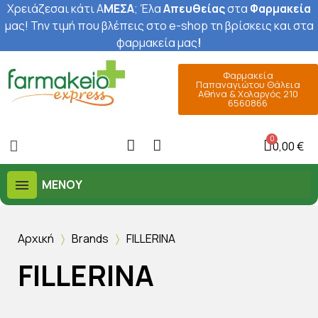
Χρειάζεσαι κάτι Α
ΜΕΣΑ
; Έ
λα
Απευθείας
στα
Φαρμακεία
μας
! Την τιμή που βλέπεις στο e-shop τη βρίσκεις και στα
φαρμακεία μας
!
Φαρμακεία
Παπαναγιώτου Θάλεια
Αθήνα & Χολαργός 210
6560866
0,00 €
ΜΕΝΟΎ
Αρχική
Brands
FILLERINA
FILLERINA