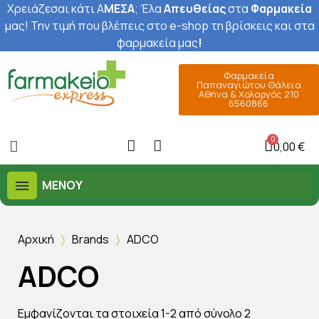
Χρειάζεσαι κάτι Α
ΜΕΣΑ
; Έ
λα
Απευθείας
στα
Φαρμακεία
μας
! Την τιμή που βλέπεις στο e-shop τη βρίσκεις και στα
φαρμακεία μας
!
Φαρμακεία
Παπαναγιώτου Θάλεια
Αθήνα & Χολαργός 210
6560866
0,00 €
ΜΕΝΟΎ
Αρχική
Brands
ADCO
ADCO
Εμφανίζονται τα στοιχεία 1-2 από σύνολο 2