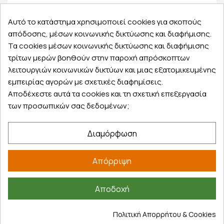
Παραλάβετε την παραγγελία σας δωρεάν από το
φαρμακείο
Αυτό το κατάστημα χρησιμοποιεί cookies για σκοπούς
απόδοσης, μέσων κοινωνικής δικτύωσης και διαφήμισης.
Τα cookies μέσων κοινωνικής δικτύωσης και διαφήμισης
τρίτων μερών βοηθούν στην παροχή απρόσκοπτων
10.000+ διαθέσιμα προϊόντα
λειτουργιών κοινωνικών δικτύων και μιας εξατομικευμένης
ανάμεσα σε τόσους κωδικούς, αποκλείεται να
εμπειρίας αγορών με σχετικές διαφημίσεις.
μην βρεις αυτό που ψάχνεις
Αποδέχεστε αυτά τα cookies και τη σχετική επεξεργασία
των προσωπικών σας δεδομένων;
Διαμόρφωση
Εξυπηρέτηση πελατών
Απόρριψη
Λογαριασμός
Τα αγαπημένα μου
Αποδοχή
Τρόποι παραγγελίας
Τρόποι πληρωμής
Πολιτική Απορρήτου & Cookies
Έξοδα αποστολής