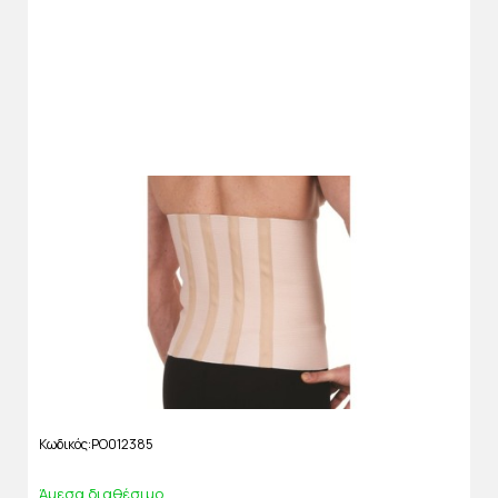
Κωδικός
PO012385
Άμεσα διαθέσιμο