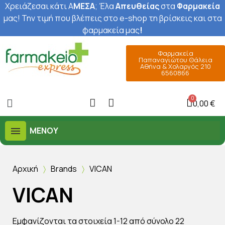
Χρειάζεσαι κάτι Α
ΜΕΣΑ
; Έ
λα
Απευθείας
στα
Φαρμακεία
μας
! Την τιμή που βλέπεις στο e-shop τη βρίσκεις και στα
φαρμακεία μας
!
Φαρμακεία
Παπαναγιώτου Θάλεια
Αθήνα & Χολαργός 210
6560866
0,00 €
ΜΕΝΟΎ
Αρχική
Brands
VICAN
VICAN
Εμφανίζονται τα στοιχεία 1-12 από σύνολο 22