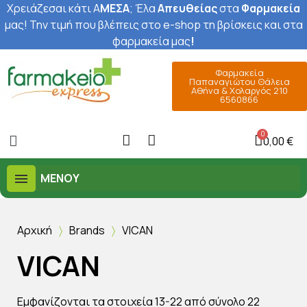
Χρειάζεσαι κάτι Α
ΜΕΣΑ
; Έ
λα
Απευθείας
στα
Φαρμακεία
μας
! Την τιμή που βλέπεις στο e-shop τη βρίσκεις και στα
φαρμακεία μας
!
Φαρμακεία
Παπαναγιώτου Θάλεια
Αθήνα & Χολαργός 210
6560866
0,00 €
ΜΕΝΟΎ
Αρχική
Brands
VICAN
VICAN
Εμφανίζονται τα στοιχεία 13-22 από σύνολο 22