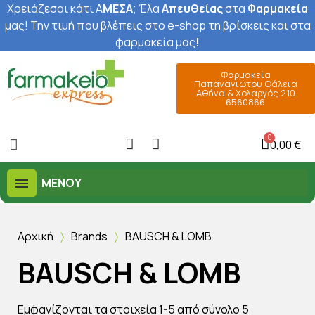
Χρειάζεσαι κάτι Α
ΜΕΣΑ
; Έ
λα
Απευθείας
στα
Φαρμακεία
μας
! Την τιμή που βλέπεις στο e-shop τη βρίσκεις και στα
φαρμακεία μας
!
Φαρμακεία
Παπαναγιώτου Θάλεια
Αθήνα & Χολαργός 210
6560866
0,00 €
ΜΕΝΟΎ
Αρχική
Brands
BAUSCH & LOMB
BAUSCH & LOMB
Εμφανίζονται τα στοιχεία 1-5 από σύνολο 5