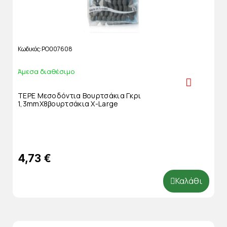
Κωδικός
PO007608
Άμεσα διαθέσιμο
TEPE Μεσοδόντια Βουρτσάκια Γκρι
1,3mmΧ8βουρτσάκια X-Large
4,73 €
Καλάθι