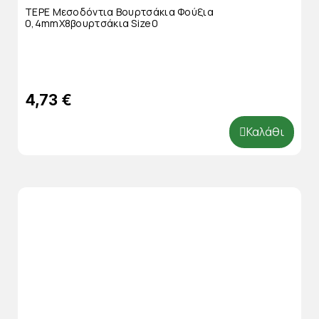
TEPE Μεσοδόντια Βουρτσάκια Φούξια
0,4mmΧ8βουρτσάκια Size0
4,73 €
Καλάθι