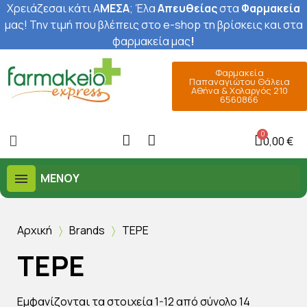
Χρειάζεσαι κάτι Α
ΜΕΣΑ
; Έ
λα
Απευθείας
στα
Φαρμακεία
μας
! Την τιμή που βλέπεις στο e-shop τη βρίσκεις και στα
φαρμακεία μας
!
Φαρμακεία
Παπαναγιώτου Θάλεια
Αθήνα & Χολαργός 210
6560866
0,00 €
ΜΕΝΟΎ
Αρχική
Brands
TEPE
TEPE
Εμφανίζονται τα στοιχεία 1-12 από σύνολο 14