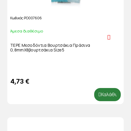
Κωδικός
PO007606
Άμεσα διαθέσιμο
TEPE Μεσοδόντια Βουρτσάκια Πράσινα
0,8mmΧ8βουρτσάκια Size5
4,73 €
Καλάθι