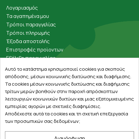
Λογαριασμός
Τα αγαπημένα μου
Τρόποι παραγγελίας
Τρόποι πληρωμής
Έξοδα αποστολής
Επιστροφές προϊοντων
Εξέλιξη παραγγελίας
Αυτό το κατάστημα χρησιμοποιεί cookies για σκοπούς
Πληροφορίες
απόδοσης, μέσων κοινωνικής δικτύωσης και διαφήμισης.
Επικοινωνία
Τα cookies μέσων κοινωνικής δικτύωσης και διαφήμισης
τρίτων μερών βοηθούν στην παροχή απρόσκοπτων
Σχετικά με εμάς
λειτουργιών κοινωνικών δικτύων και μιας εξατομικευμένης
Πολιτική απορρήτου
εμπειρίας αγορών με σχετικές διαφημίσεις.
Όροι χρήσης
Αποδέχεστε αυτά τα cookies και τη σχετική επεξεργασία
Cookies
των προσωπικών σας δεδομένων;
Άρθρα
Διαμόρφωση