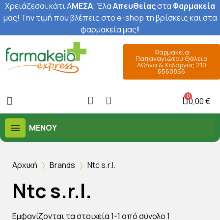
Χρειάζεσαι κάτι Α
ΜΕΣΑ
; Έ
λα
Απευθείας
στα
Φαρμακεία
μας
! Την τιμή που βλέπεις στο e-shop τη βρίσκεις και στα
φαρμακεία μας
!
Φαρμακεία
Παπαναγιώτου Θάλεια
Αθήνα & Χολαργός 210
6560866
0,00 €
ΜΕΝΟΎ
Αρχική
Brands
Ntc s.r.l.
Ntc s.r.l.
Εμφανίζονται τα στοιχεία 1-1 από σύνολο 1