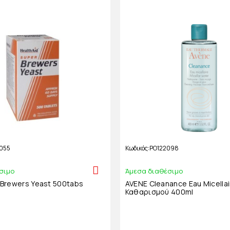
055
Κωδικός
PO122098
σιμο
Άμεσα διαθέσιμο
 Brewers Yeast 500tabs
AVENE Cleanance Eau Micellai
Καθαρισμού 400ml