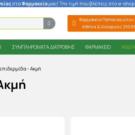
είας
στα
Φαρμακεία
μας
! Την τιμή που βλέπεις στο e-shop
Φαρμακεία Παπαναγιώτου
Αθήνα & Χολαργός 210 
Ί
ΣΥΜΠΛΗΡΏΜΑΤΑ ΔΙΑΤΡΟΦΉΣ
ΦΑΡΜΑΚΕΊΟ
ΆΝΔΡ
επιδερμίδα - Ακμή
 Ακμή