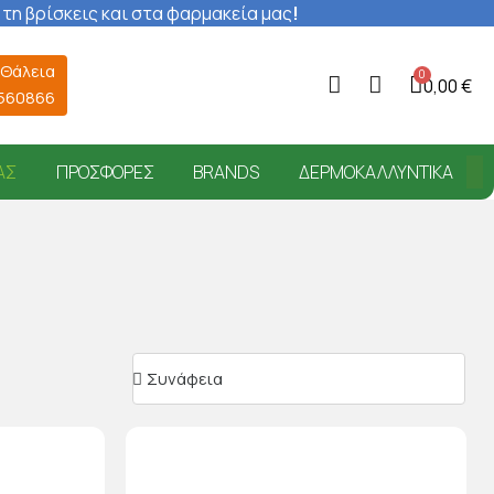
 τη βρίσκεις και στα φαρμακεία μας
!
 Θάλεια
0,00 €
6560866
ΑΣ
ΠΡΟΣΦΟΡΈΣ
BRANDS
ΔΕΡΜΟΚΑΛΛΥΝΤΙΚΆ