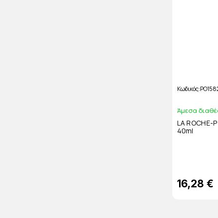
Κωδικός
PO158
Άμεσα διαθέ
LA ROCHE-PO
40ml
16,28 €