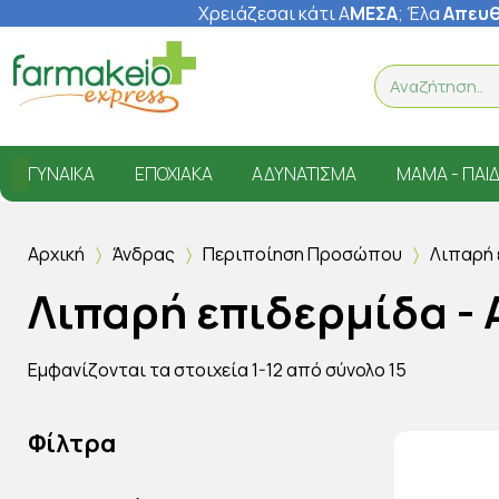
Χρειάζεσαι κάτι Α
ΜΕΣΑ
; Έ
λα
Απευθ
ΓΥΝΑΊΚΑ
ΕΠΟΧΙΑΚΆ
ΑΔΥΝΆΤΙΣΜΑ
ΜΑΜΆ - ΠΑΙΔ
Αρχική
Άνδρας
Περιποίηση Προσώπου
Λιπαρή 
Λιπαρή επιδερμίδα -
Εμφανίζονται τα στοιχεία 1-12 από σύνολο 15
Φίλτρα