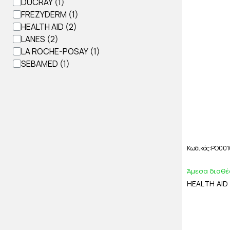
DUCRAY
FREZYDERM
HEALTH AID
LANES
LA ROCHE-POSAY
SEBAMED
Κωδικός
PO001
Άμεσα διαθέ
HEALTH AID