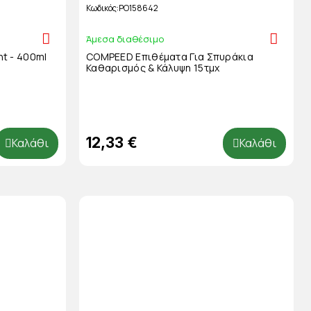
Κωδικός
PO158642
Άμεσα διαθέσιμο
t - 400ml
COMPEED Επιθέματα Για Σπυράκια
Καθαρισμός & Κάλυψη 15τμχ
12,33 €
Καλάθι
Καλάθι