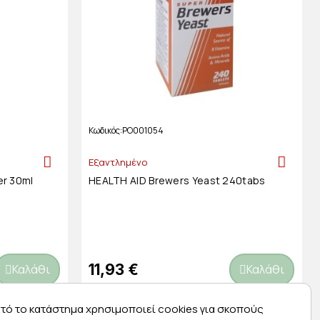
Κωδικός
PO001054
Εξαντλημένο
er 30ml
HEALTH AID Brewers Yeast 240tabs
11,93 €
Καλάθι
Καλάθι
τό το κατάστημα χρησιμοποιεί cookies για σκοπούς