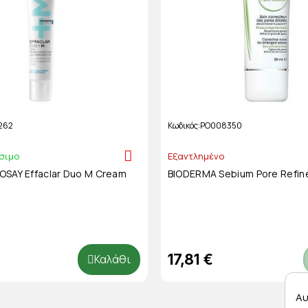
262
Κωδικός
PO008350
σιμο
Εξαντλημένο
SAY Effaclar Duo M Cream
BIODERMA Sebium Pore Refin
17,81 €
Καλάθι
Αυ