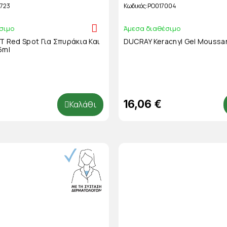
723
Κωδικός
PO017004
σιμο
Άμεσα διαθέσιμο
 Red Spot Για Σπυράκια Και
DUCRAY Keracnyl Gel Moussan
5ml
16,06 €
Καλάθι