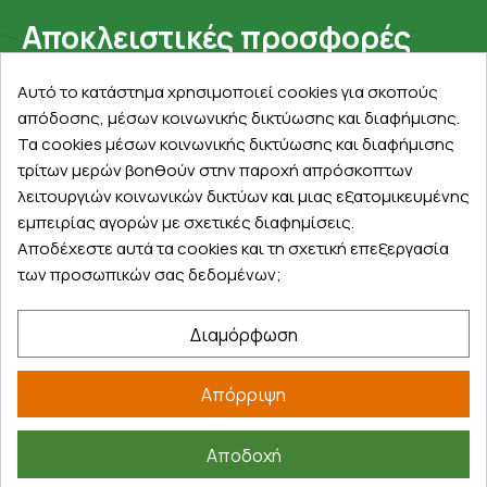
Αποκλειστικές προσφορές
Εγγραφείτε με το email σας για να ενημερώνεστε
Αυτό το κατάστημα χρησιμοποιεί cookies για σκοπούς
πρώτοι για προσφορές, διαγωνισμούς, εκπτωτικούς
απόδοσης, μέσων κοινωνικής δικτύωσης και διαφήμισης.
κωδικούς και μοναδικά δώρα!
Τα cookies μέσων κοινωνικής δικτύωσης και διαφήμισης
τρίτων μερών βοηθούν στην παροχή απρόσκοπτων
λειτουργιών κοινωνικών δικτύων και μιας εξατομικευμένης
εμπειρίας αγορών με σχετικές διαφημίσεις.
Αποδέχεστε αυτά τα cookies και τη σχετική επεξεργασία
των προσωπικών σας δεδομένων;
Βρείτε μας στα social
Διαμόρφωση
Απόρριψη
Αποδοχή
©
2026
farmakeioexpress.gr