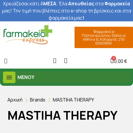
Χρειάζεσαι κάτι Α
ΜΕΣΑ
; Έ
λα
Απευθείας
στα
Φαρμακεία
μας
! Την τιμή που βλέπεις στο e-shop τη βρίσκεις και στα
φαρμακεία μας
!
Φαρμακεία
Παπαναγιώτου Θάλεια
Αθήνα & Χολαργός 210
6560866
0,00 €
ΜΕΝΟΎ
Αρχική
Brands
MASTIHA THERAPY
MASTIHA THERAPY