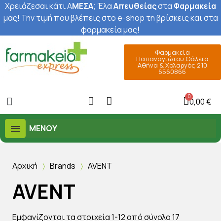
Χρειάζεσαι κάτι Α
ΜΕΣΑ
; Έ
λα
Απευθείας
στα
Φαρμακεία
μας
! Την τιμή που βλέπεις στο e-shop τη βρίσκεις και στα
φαρμακεία μας
!
Φαρμακεία
Παπαναγιώτου Θάλεια
Αθήνα & Χολαργός 210
6560866
0,00 €
ΜΕΝΟΎ
Αρχική
Brands
AVENT
AVENT
Εμφανίζονται τα στοιχεία 1-12 από σύνολο 17