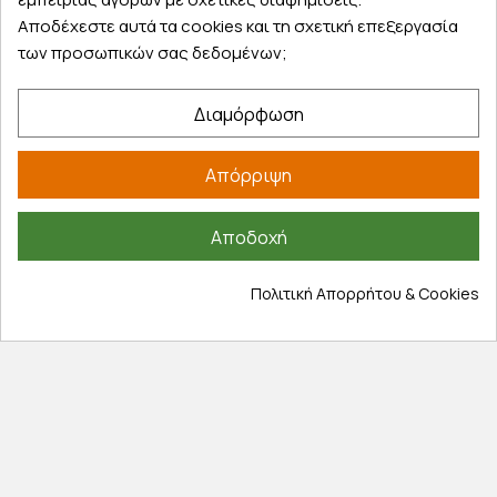
Αποδέχεστε αυτά τα cookies και τη σχετική επεξεργασία
Άμεσα διαθέσιμο
των προσωπικών σας δεδομένων;
AVENT Ποτηράκι Με Καλαμάκι Ροζ-Κίτρινο 300ml 12m
Διαμόρφωση
(SCF798/02)
Απόρριψη
15,50 €
Αποδοχή
Καλάθι
Πολιτική Απορρήτου & Cookies