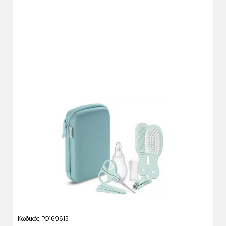
Κωδικός
PO169615