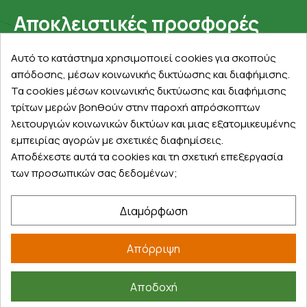
Αποκλειστικές προσφορές
Εγγραφείτε με το email σας για να ενημερώνεστε
Αυτό το κατάστημα χρησιμοποιεί cookies για σκοπούς
πρώτοι για προσφορές, διαγωνισμούς, εκπτωτικούς
απόδοσης, μέσων κοινωνικής δικτύωσης και διαφήμισης.
κωδικούς και μοναδικά δώρα!
Τα cookies μέσων κοινωνικής δικτύωσης και διαφήμισης
τρίτων μερών βοηθούν στην παροχή απρόσκοπτων
λειτουργιών κοινωνικών δικτύων και μιας εξατομικευμένης
εμπειρίας αγορών με σχετικές διαφημίσεις.
Αποδέχεστε αυτά τα cookies και τη σχετική επεξεργασία
των προσωπικών σας δεδομένων;
Βρείτε μας στα social
Διαμόρφωση
Απόρριψη
Αποδοχή
©
2026
farmakeioexpress.gr