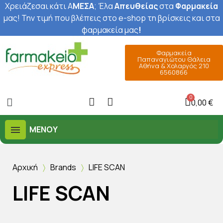
Χρειάζεσαι κάτι Α
ΜΕΣΑ
; Έ
λα
Απευθείας
στα
Φαρμακεία
μας
! Την τιμή που βλέπεις στο e-shop τη βρίσκεις και στα
φαρμακεία μας
!
Φαρμακεία
Παπαναγιώτου Θάλεια
Αθήνα & Χολαργός 210
6560866
0,00 €
ΜΕΝΟΎ
Αρχική
Brands
LIFE SCAN
LIFE SCAN