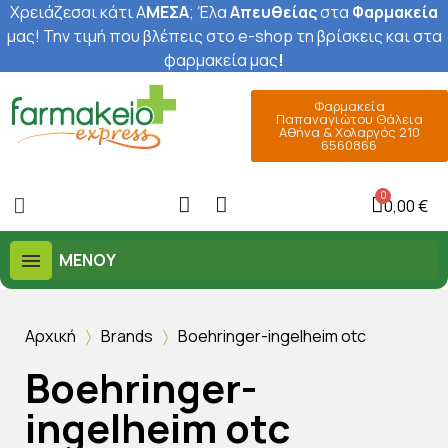
Χρειάζεσαι κάτι Α
ΜΕΣΑ
; Έ
λα
Απευθείας
στα
Φαρμακεία
μας
! Την τιμή που βλέπεις στο e-shop τη βρίσκεις και στα
φαρμακεία μας
!
Φαρμακεία
Παπαναγιώτου Θάλεια
Αθήνα & Χολαργός 210
6560866
0,00 €
ΜΕΝΟΎ
Αρχική
Brands
Boehringer-ingelheim otc
Boehringer-
ingelheim otc