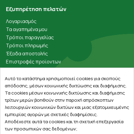
Εξυπηρέτηση πελατών
Λογαριασμός
Τα αγαπημένα μου
Τρόποι παραγγελίας
Τρόποι πληρωμής
Έξοδα αποστολής
Επιστροφές προϊοντων
Εξέλιξη παραγγελίας
Αυτό το κατάστημα χρησιμοποιεί cookies για σκοπούς
Πληροφορίες
απόδοσης, μέσων κοινωνικής δικτύωσης και διαφήμισης.
Τα cookies μέσων κοινωνικής δικτύωσης και διαφήμισης
Επικοινωνία
τρίτων μερών βοηθούν στην παροχή απρόσκοπτων
Σχετικά με εμάς
λειτουργιών κοινωνικών δικτύων και μιας εξατομικευμένης
Πολιτική απορρήτου
εμπειρίας αγορών με σχετικές διαφημίσεις.
Όροι χρήσης
Αποδέχεστε αυτά τα cookies και τη σχετική επεξεργασία
Cookies
των προσωπικών σας δεδομένων;