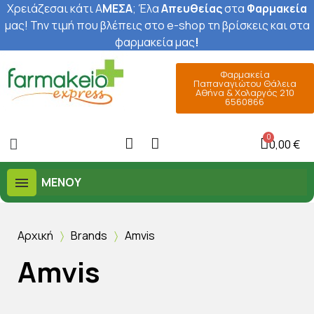
Χρειάζεσαι κάτι Α
ΜΕΣΑ
; Έ
λα
Απευθείας
στα
Φαρμακεία
μας
! Την τιμή που βλέπεις στο e-shop τη βρίσκεις και στα
φαρμακεία μας
!
Φαρμακεία
Παπαναγιώτου Θάλεια
Αθήνα & Χολαργός 210
6560866
0,00 €
ΜΕΝΟΎ
Αρχική
Brands
Amvis
Amvis