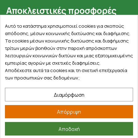
Αποκλειστικές προσφορές
Εγγραφείτε με το email σας για να ενημερώνεστε
Αυτό το κατάστημα χρησιμοποιεί cookies για σκοπούς
πρώτοι για προσφορές, διαγωνισμούς, εκπτωτικούς
απόδοσης, μέσων κοινωνικής δικτύωσης και διαφήμισης.
κωδικούς και μοναδικά δώρα!
Τα cookies μέσων κοινωνικής δικτύωσης και διαφήμισης
τρίτων μερών βοηθούν στην παροχή απρόσκοπτων
λειτουργιών κοινωνικών δικτύων και μιας εξατομικευμένης
εμπειρίας αγορών με σχετικές διαφημίσεις.
Αποδέχεστε αυτά τα cookies και τη σχετική επεξεργασία
των προσωπικών σας δεδομένων;
Βρείτε μας στα social
Διαμόρφωση
Απόρριψη
Αποδοχή
©
2026
farmakeioexpress.gr