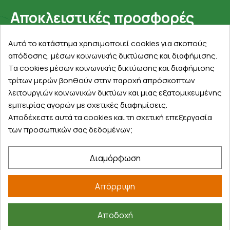
Αποκλειστικές προσφορές
Εγγραφείτε με το email σας για να ενημερώνεστε
Αυτό το κατάστημα χρησιμοποιεί cookies για σκοπούς
πρώτοι για προσφορές, διαγωνισμούς, εκπτωτικούς
απόδοσης, μέσων κοινωνικής δικτύωσης και διαφήμισης.
κωδικούς και μοναδικά δώρα!
Τα cookies μέσων κοινωνικής δικτύωσης και διαφήμισης
τρίτων μερών βοηθούν στην παροχή απρόσκοπτων
λειτουργιών κοινωνικών δικτύων και μιας εξατομικευμένης
εμπειρίας αγορών με σχετικές διαφημίσεις.
Αποδέχεστε αυτά τα cookies και τη σχετική επεξεργασία
των προσωπικών σας δεδομένων;
Βρείτε μας στα social
Διαμόρφωση
Απόρριψη
Αποδοχή
©
2026
farmakeioexpress.gr