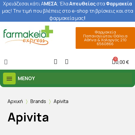
Χρειάζεσαι κάτι Α
ΜΕΣΑ
; Έ
λα
Απευθείας
στα
Φαρμακεία
μας
! Την τιμή που βλέπεις στο e-shop τη βρίσκεις και στα
φαρμακεία μας
!
Φαρμακεία
Παπαναγιώτου Θάλεια
Αθήνα & Χολαργός 210
6560866
0,00 €
ΜΕΝΟΎ
Αρχική
Brands
Apivita
Apivita